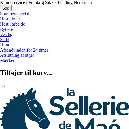
Kundeservice i Frankrig
Sikker betaling
Nem retur
Søg
Sommer-special
Hest i hvile
Hest i arbejde
Ryttere
Vestlig
Stald
Hund
Afsendt inden for 24 timer
Afslutning af lager
Mærker
Tilføjer til kurv...