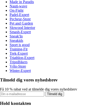
Made in Paradis
Nauti-wave
On-Fight
Padel-Expert
Pecheur-Store
Pet and Garden
Slowood Interior
Smash-Expert
Sneak'In
Sneakids
Sport is good
Training-Fit
Trek-Expert
Triathlon-Expert
TripnBikers
Vélo-Store
Winter-Expert
Tilmeld dig vores nyhedsbrev
Få 10 % rabat ved at tilmelde dig vores nyhedsbrev
Tilmeld dig
Hold kontakten