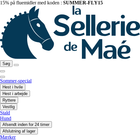
15% på fluemidler med koden :
SUMMER-FLY15
Søg
Sommer-special
Hest i hvile
Hest i arbejde
Ryttere
Vestlig
Stald
Hund
Afsendt inden for 24 timer
Afslutning af lager
Mærker