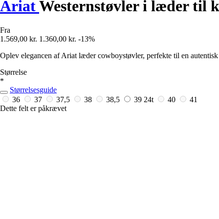
Ariat
Westernstøvler i læder til 
Fra
1.569,00 kr.
1.360,00 kr.
-13%
Oplev elegancen af Ariat læder cowboystøvler, perfekte til en autentisk st
Størrelse
*
Størrelsesguide
36
37
37,5
38
38,5
39
24t
40
41
Dette felt er påkrævet