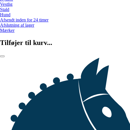
Vestlig
Stald
Hund
Afsendt inden for 24 timer
Afslutning af lager
Mærker
Tilføjer til kurv...