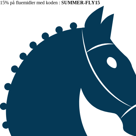
15% på fluemidler med koden :
SUMMER-FLY15