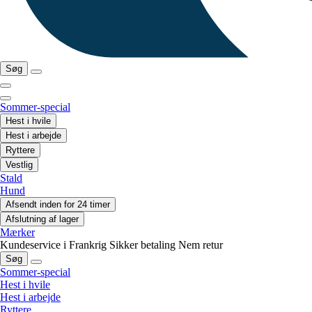
Søg
Sommer-special
Hest i hvile
Hest i arbejde
Ryttere
Vestlig
Stald
Hund
Afsendt inden for 24 timer
Afslutning af lager
Mærker
Kundeservice i Frankrig
Sikker betaling
Nem retur
Søg
Sommer-special
Hest i hvile
Hest i arbejde
Ryttere