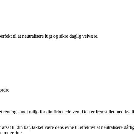
fekt til at neutralisere lugt og sikre daglig velvære.
 ordre
e et rent og sundt miljø for din firbenede ven. Den er fremstillet med kva
er afsat til din kat, takket være dens evne til effektivt at neutralisere
re rengøring.