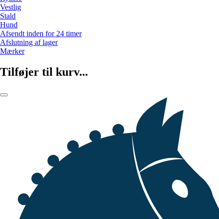
Vestlig
Stald
Hund
Afsendt inden for 24 timer
Afslutning af lager
Mærker
Tilføjer til kurv...