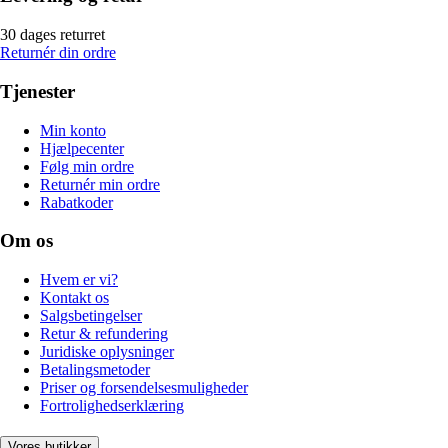
30 dages returret
Returnér din ordre
Tjenester
Min konto
Hjælpecenter
Følg min ordre
Returnér min ordre
Rabatkoder
Om os
Hvem er vi?
Kontakt os
Salgsbetingelser
Retur & refundering
Juridiske oplysninger
Betalingsmetoder
Priser og forsendelsesmuligheder
Fortrolighedserklæring
Vores butikker