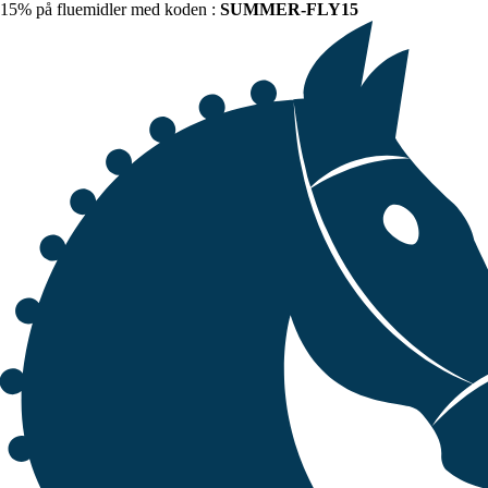
15% på fluemidler med koden :
SUMMER-FLY15