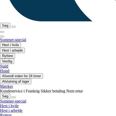
Søg
Sommer-special
Hest i hvile
Hest i arbejde
Ryttere
Vestlig
Stald
Hund
Afsendt inden for 24 timer
Afslutning af lager
Mærker
Kundeservice i Frankrig
Sikker betaling
Nem retur
Søg
Sommer-special
Hest i hvile
Hest i arbejde
Ryttere