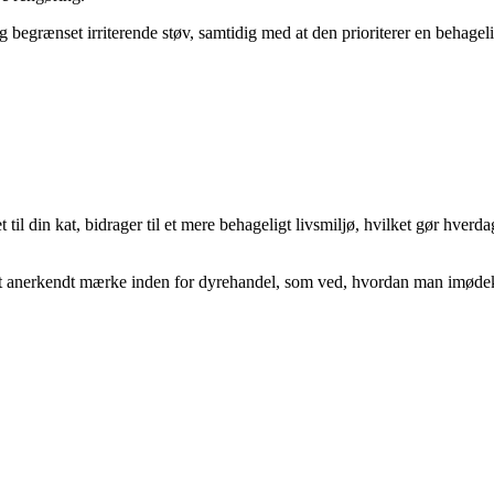
g begrænset irriterende støv, samtidig med at den prioriterer en behagel
t til din kat, bidrager til et mere behageligt livsmiljø, hvilket gør hve
af et anerkendt mærke inden for dyrehandel, som ved, hvordan man imød