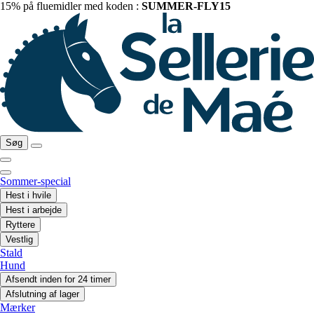
15% på fluemidler med koden :
SUMMER-FLY15
Søg
Sommer-special
Hest i hvile
Hest i arbejde
Ryttere
Vestlig
Stald
Hund
Afsendt inden for 24 timer
Afslutning af lager
Mærker