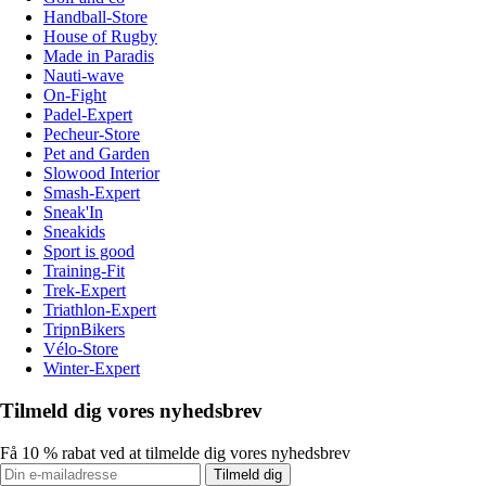
Handball-Store
House of Rugby
Made in Paradis
Nauti-wave
On-Fight
Padel-Expert
Pecheur-Store
Pet and Garden
Slowood Interior
Smash-Expert
Sneak'In
Sneakids
Sport is good
Training-Fit
Trek-Expert
Triathlon-Expert
TripnBikers
Vélo-Store
Winter-Expert
Tilmeld dig vores nyhedsbrev
Få 10 % rabat ved at tilmelde dig vores nyhedsbrev
Tilmeld dig