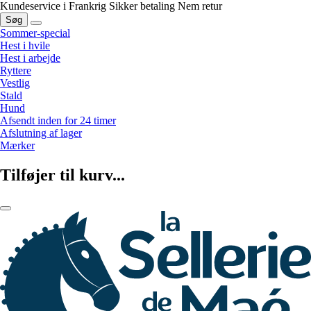
Kundeservice i Frankrig
Sikker betaling
Nem retur
Søg
Sommer-special
Hest i hvile
Hest i arbejde
Ryttere
Vestlig
Stald
Hund
Afsendt inden for 24 timer
Afslutning af lager
Mærker
Tilføjer til kurv...