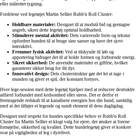
eller målrettet tygning.
Fordelene ved legetøjet Martin Sellier Rubb'n Roll Cluster:
Holdbare materialer:
Designet til at modstå bid og gentagne
angreb, sikrer dette legetøj optimal holdbarhed.
Stimulerer mental aktivitet:
Dets varierende form og tekstur
opfordrer hunden til at bruge sine sanser og have det sjovt
interaktivt.
Fremmer fysisk aktivitet:
Ved at tilskynde til løb og
apportering bidrager det til at holde formen og forbrænde energi.
Sikret sikkerhed:
De anvendte materialer er giftfrie, hvilket
garanterer sikker brug for dit dyr.
Innovativt design:
Dets clusterstruktur gør det let at tage i
munden og giver et spil, der konstant fornyes.
Hver lege-session med dette legetøj hjælper med at reducere destruktiv
adfærd forbundet med kedsomhed eller stress. Det er derfor et
fremragende redskab til at kanalisere energien hos din hund, samtidig
med at det tilføjer et legende og sundt element til dens dagligdag.
Designet med respekt for hundes specifikke behov er Rubb'n Roll
Cluster fra Martin Sellier et klogt valg for ejere, der ønsker at forene
fornøjelse, sikkerhed og kvalitet. Dette hundelegetøj giver et konkret
svar på vigtigheden af leg i dyrelivet.