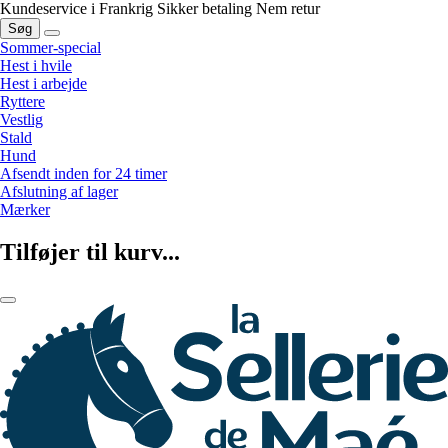
Kundeservice i Frankrig
Sikker betaling
Nem retur
Søg
Sommer-special
Hest i hvile
Hest i arbejde
Ryttere
Vestlig
Stald
Hund
Afsendt inden for 24 timer
Afslutning af lager
Mærker
Tilføjer til kurv...