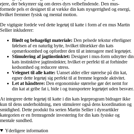
ejere, der bekymrer sig om deres dyrs velbefindende. Den mus-
formede pels er designet til at vække din kats nysgerrighed og energi,
hvilket fremmer fysisk og mental motion.
De vigtigste fordele ved dette legetøj til katte i form af en mus Martin
Sellier inkluderer:
Blødt og behageligt materiale:
Den pelsede tekstur efterligner
følelsen af en naturlig bytte, hvilket tiltrækker din kats
opmærksomhed og opfordrer den til at interagere med legetøjet.
Stimulering af jagtinstinktet:
Designet i mus-form udnytter din
kats instinktive jagtinstinkter, hvilket er perfekt til at forhindre
kedsomhed og reducere stress.
Velegnet til alle katte:
Uanset alder eller størrelse på din kat,
egner dette legetøj sig perfekt til at fremme legende aktivitet.
Let at håndtere:
Den ergonomiske størrelse gør det nemt for
din kat at gribe fat i, bide i og transportere legetøjet uden besvær.
At integrere dette legetøj til katte i din kats legeprogram bidrager ikke
kun til dens underholdning, men stimulerer også dens koordination og
smidighed. Dette produkt fra serien Martin Sellier i dyreartikler
kategorien er en fremragende investering for din kats fysiske og
mentale sundhed.
Yderligere information