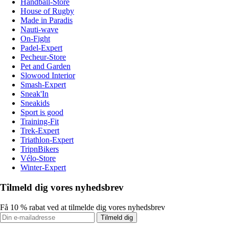
Handball-Store
House of Rugby
Made in Paradis
Nauti-wave
On-Fight
Padel-Expert
Pecheur-Store
Pet and Garden
Slowood Interior
Smash-Expert
Sneak'In
Sneakids
Sport is good
Training-Fit
Trek-Expert
Triathlon-Expert
TripnBikers
Vélo-Store
Winter-Expert
Tilmeld dig vores nyhedsbrev
Få 10 % rabat ved at tilmelde dig vores nyhedsbrev
Tilmeld dig