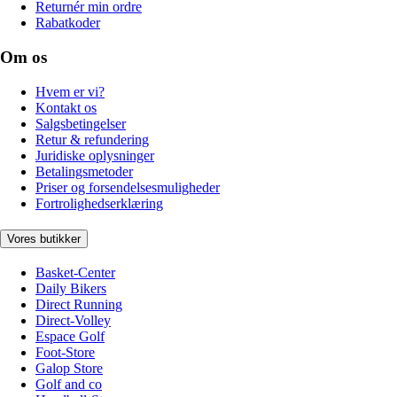
Returnér min ordre
Rabatkoder
Om os
Hvem er vi?
Kontakt os
Salgsbetingelser
Retur & refundering
Juridiske oplysninger
Betalingsmetoder
Priser og forsendelsesmuligheder
Fortrolighedserklæring
Vores butikker
Basket-Center
Daily Bikers
Direct Running
Direct-Volley
Espace Golf
Foot-Store
Galop Store
Golf and co