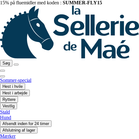
15% på fluemidler med koden :
SUMMER-FLY15
Søg
Sommer-special
Hest i hvile
Hest i arbejde
Ryttere
Vestlig
Stald
Hund
Afsendt inden for 24 timer
Afslutning af lager
Mærker