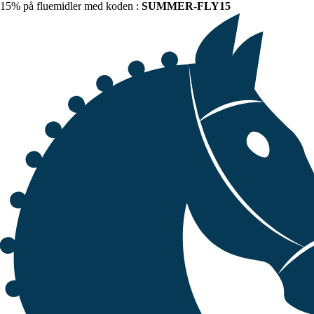
15% på fluemidler med koden :
SUMMER-FLY15