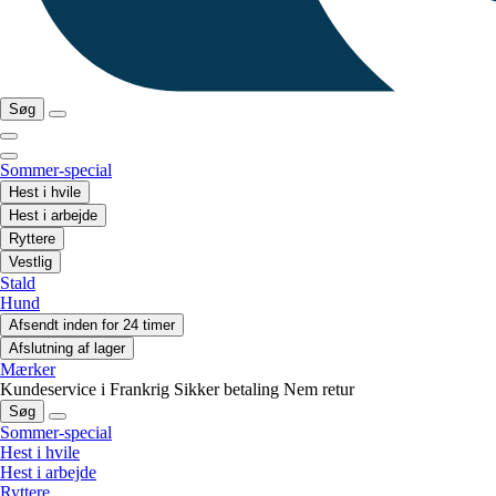
Søg
Sommer-special
Hest i hvile
Hest i arbejde
Ryttere
Vestlig
Stald
Hund
Afsendt inden for 24 timer
Afslutning af lager
Mærker
Kundeservice i Frankrig
Sikker betaling
Nem retur
Søg
Sommer-special
Hest i hvile
Hest i arbejde
Ryttere