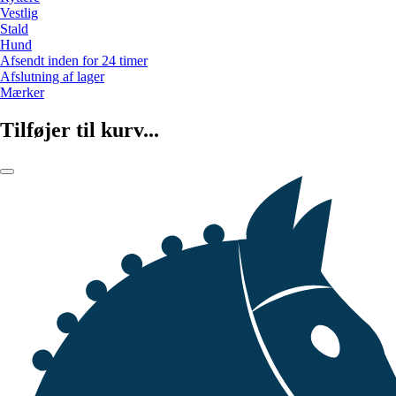
Vestlig
Stald
Hund
Afsendt inden for 24 timer
Afslutning af lager
Mærker
Tilføjer til kurv...