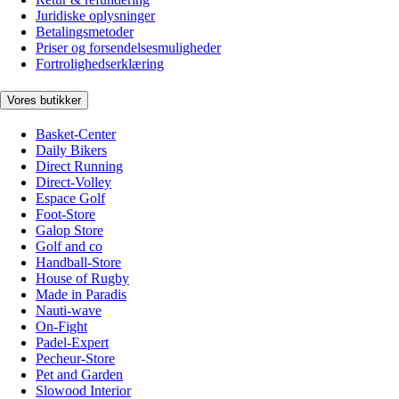
Juridiske oplysninger
Betalingsmetoder
Priser og forsendelsesmuligheder
Fortrolighedserklæring
Vores butikker
Basket-Center
Daily Bikers
Direct Running
Direct-Volley
Espace Golf
Foot-Store
Galop Store
Golf and co
Handball-Store
House of Rugby
Made in Paradis
Nauti-wave
On-Fight
Padel-Expert
Pecheur-Store
Pet and Garden
Slowood Interior