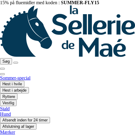
15% på fluemidler med koden :
SUMMER-FLY15
Søg
Sommer-special
Hest i hvile
Hest i arbejde
Ryttere
Vestlig
Stald
Hund
Afsendt inden for 24 timer
Afslutning af lager
Mærker