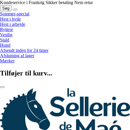
Kundeservice i Frankrig
Sikker betaling
Nem retur
Søg
Sommer-special
Hest i hvile
Hest i arbejde
Ryttere
Vestlig
Stald
Hund
Afsendt inden for 24 timer
Afslutning af lager
Mærker
Tilføjer til kurv...