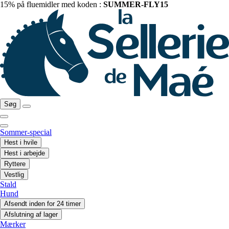
15% på fluemidler med koden :
SUMMER-FLY15
Søg
Sommer-special
Hest i hvile
Hest i arbejde
Ryttere
Vestlig
Stald
Hund
Afsendt inden for 24 timer
Afslutning af lager
Mærker