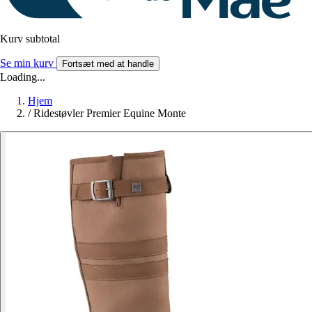
Kurv subtotal
Se min kurv
Fortsæt med at handle
Loading...
Hjem
/
Ridestøvler Premier Equine Monte