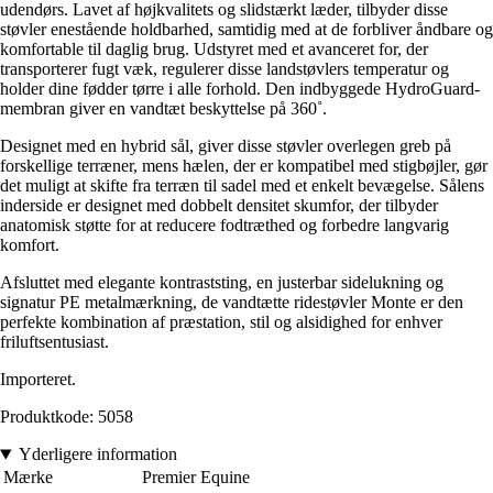
udendørs. Lavet af højkvalitets og slidstærkt læder, tilbyder disse
støvler enestående holdbarhed, samtidig med at de forbliver åndbare og
komfortable til daglig brug. Udstyret med et avanceret for, der
transporterer fugt væk, regulerer disse landstøvlers temperatur og
holder dine fødder tørre i alle forhold. Den indbyggede HydroGuard-
membran giver en vandtæt beskyttelse på 360˚.
Designet med en hybrid sål, giver disse støvler overlegen greb på
forskellige terræner, mens hælen, der er kompatibel med stigbøjler, gør
det muligt at skifte fra terræn til sadel med et enkelt bevægelse. Sålens
inderside er designet med dobbelt densitet skumfor, der tilbyder
anatomisk støtte for at reducere fodtræthed og forbedre langvarig
komfort.
Afsluttet med elegante kontraststing, en justerbar sidelukning og
signatur PE metalmærkning, de vandtætte ridestøvler Monte er den
perfekte kombination af præstation, stil og alsidighed for enhver
friluftsentusiast.
Importeret.
Produktkode: 5058
Yderligere information
Mærke
Premier Equine