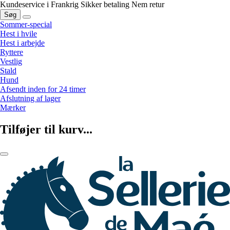
Kundeservice i Frankrig
Sikker betaling
Nem retur
Søg
Sommer-special
Hest i hvile
Hest i arbejde
Ryttere
Vestlig
Stald
Hund
Afsendt inden for 24 timer
Afslutning af lager
Mærker
Tilføjer til kurv...