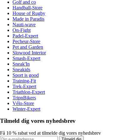
Golf and co
Handball-Store
House of Rugby
Made in Paradis
Nauti-wave
On-Fight
Padel-Expert
Pecheur-Store
Pet and Garden
Slowood Interior
Smash-Expert
Sneak'In
Sneakids
Sport is good
Training-Fit
Trek-Expert
Triathlon-Expert
TripnBikers
Vélo-Store
Winter-Expert
Tilmeld dig vores nyhedsbrev
Få 10 % rabat ved at tilmelde dig vores nyhedsbrev
Tilmeld dig