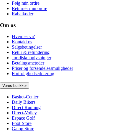
Følg min ordre
Returnér min ordre
Rabatkoder
Om os
Hvem er vi?
Kontakt os
Salgsbetingelser
Retur & refundering
Juridiske oplysninger
Betalingsmetoder
Priser og forsendelsesmuligheder
Fortrolighedserklæring
Vores butikker
Basket-Center
Daily Bikers
Direct Running
Direct-Volley
Espace Golf
Foot-Store
Galop Store