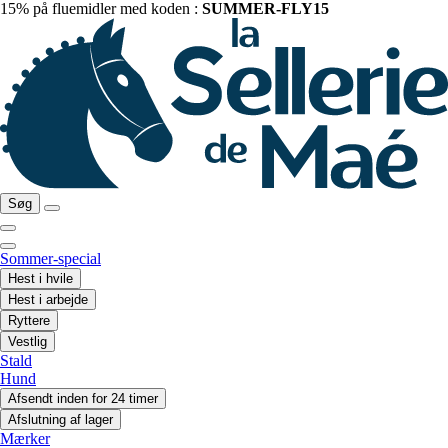
15% på fluemidler med koden :
SUMMER-FLY15
Søg
Sommer-special
Hest i hvile
Hest i arbejde
Ryttere
Vestlig
Stald
Hund
Afsendt inden for 24 timer
Afslutning af lager
Mærker