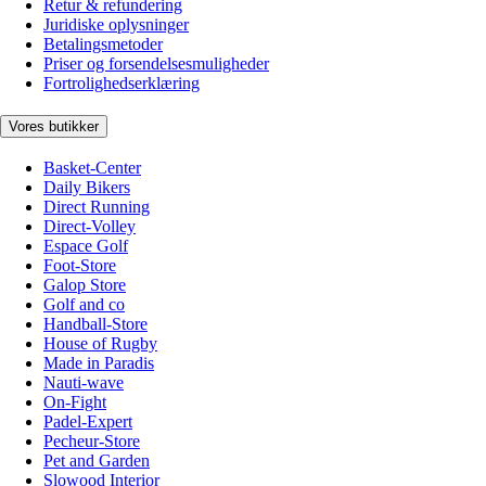
Retur & refundering
Juridiske oplysninger
Betalingsmetoder
Priser og forsendelsesmuligheder
Fortrolighedserklæring
Vores butikker
Basket-Center
Daily Bikers
Direct Running
Direct-Volley
Espace Golf
Foot-Store
Galop Store
Golf and co
Handball-Store
House of Rugby
Made in Paradis
Nauti-wave
On-Fight
Padel-Expert
Pecheur-Store
Pet and Garden
Slowood Interior