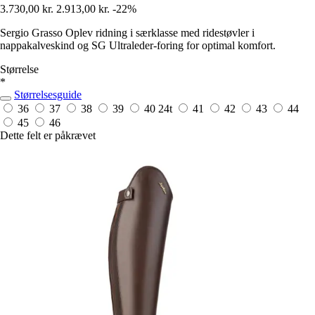
3.730,00 kr.
2.913,00 kr.
-22%
Sergio Grasso Oplev ridning i særklasse med ridestøvler i
nappakalveskind og SG Ultraleder-foring for optimal komfort.
Størrelse
*
Størrelsesguide
36
37
38
39
40
24t
41
42
43
44
45
46
Dette felt er påkrævet