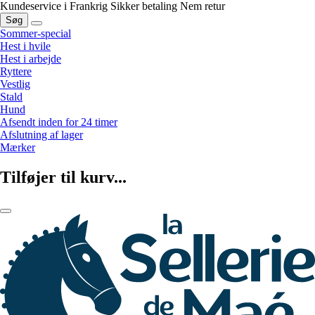
Kundeservice i Frankrig
Sikker betaling
Nem retur
Søg
Sommer-special
Hest i hvile
Hest i arbejde
Ryttere
Vestlig
Stald
Hund
Afsendt inden for 24 timer
Afslutning af lager
Mærker
Tilføjer til kurv...