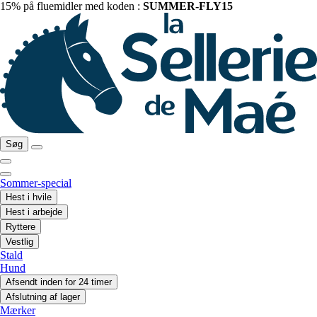
15% på fluemidler med koden :
SUMMER-FLY15
Søg
Sommer-special
Hest i hvile
Hest i arbejde
Ryttere
Vestlig
Stald
Hund
Afsendt inden for 24 timer
Afslutning af lager
Mærker