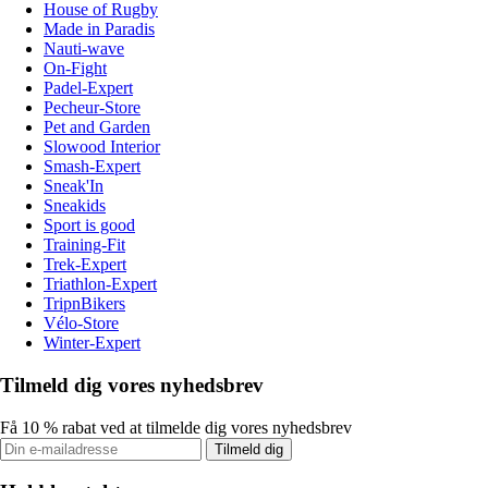
House of Rugby
Made in Paradis
Nauti-wave
On-Fight
Padel-Expert
Pecheur-Store
Pet and Garden
Slowood Interior
Smash-Expert
Sneak'In
Sneakids
Sport is good
Training-Fit
Trek-Expert
Triathlon-Expert
TripnBikers
Vélo-Store
Winter-Expert
Tilmeld dig vores nyhedsbrev
Få 10 % rabat ved at tilmelde dig vores nyhedsbrev
Tilmeld dig