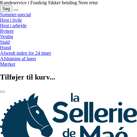
Kundeservice i Frankrig
Sikker betaling
Nem retur
Søg
Sommer-special
Hest i hvile
Hest i arbejde
Ryttere
Vestlig
Stald
Hund
Afsendt inden for 24 timer
Afslutning af lager
Mærker
Tilføjer til kurv...