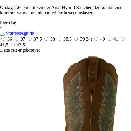
Opdag støvlerne til kvinder Ariat Hybrid Rancher, der kombinerer
komfort, varme og holdbarhed for hesteentusiaster.
Størrelse
*
Størrelsesguide
36
37
37,5
38
38,5
39
24t
40
41
41,5
42,5
Dette felt er påkrævet