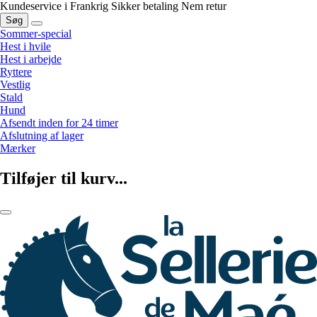
Kundeservice i Frankrig
Sikker betaling
Nem retur
Søg
Sommer-special
Hest i hvile
Hest i arbejde
Ryttere
Vestlig
Stald
Hund
Afsendt inden for 24 timer
Afslutning af lager
Mærker
Tilføjer til kurv...