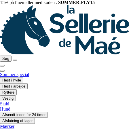
15% på fluemidler med koden :
SUMMER-FLY15
Søg
Sommer-special
Hest i hvile
Hest i arbejde
Ryttere
Vestlig
Stald
Hund
Afsendt inden for 24 timer
Afslutning af lager
Mærker