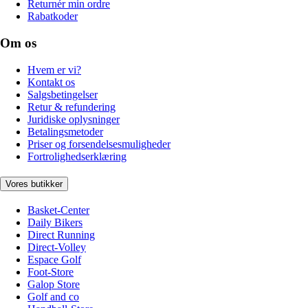
Returnér min ordre
Rabatkoder
Om os
Hvem er vi?
Kontakt os
Salgsbetingelser
Retur & refundering
Juridiske oplysninger
Betalingsmetoder
Priser og forsendelsesmuligheder
Fortrolighedserklæring
Vores butikker
Basket-Center
Daily Bikers
Direct Running
Direct-Volley
Espace Golf
Foot-Store
Galop Store
Golf and co