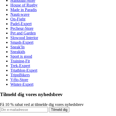
Handball-Store
House of Rugby
Made in Paradis
Nauti-wave
On-Fight
Padel-Expert
Pecheur-Store
Pet and Garden
Slowood Interior
Smash-Expert
Sneak'In
Sneakids
Sport is good
Training-Fit
Trek-Expert
Triathlon-Expert
TripnBikers
Vélo-Store
Winter-Expert
Tilmeld dig vores nyhedsbrev
Få 10 % rabat ved at tilmelde dig vores nyhedsbrev
Tilmeld dig