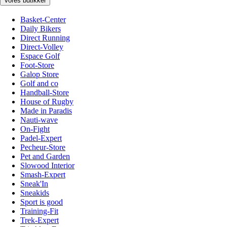
Vores butikker
Basket-Center
Daily Bikers
Direct Running
Direct-Volley
Espace Golf
Foot-Store
Galop Store
Golf and co
Handball-Store
House of Rugby
Made in Paradis
Nauti-wave
On-Fight
Padel-Expert
Pecheur-Store
Pet and Garden
Slowood Interior
Smash-Expert
Sneak'In
Sneakids
Sport is good
Training-Fit
Trek-Expert