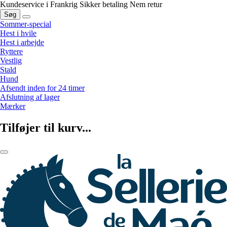
Kundeservice i Frankrig
Sikker betaling
Nem retur
Søg
Sommer-special
Hest i hvile
Hest i arbejde
Ryttere
Vestlig
Stald
Hund
Afsendt inden for 24 timer
Afslutning af lager
Mærker
Tilføjer til kurv...