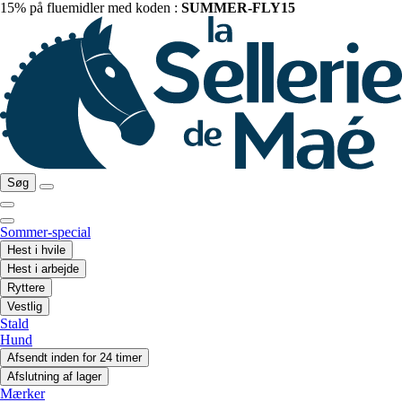
15% på fluemidler med koden :
SUMMER-FLY15
Søg
Sommer-special
Hest i hvile
Hest i arbejde
Ryttere
Vestlig
Stald
Hund
Afsendt inden for 24 timer
Afslutning af lager
Mærker