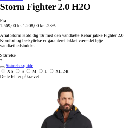
Storm Fighter 2.0 H2O
Fra
1.569,00 kr.
1.208,00 kr.
-23%
Ariat Storm Hold dig tør med den vandtætte Rebar-jakke Fighter 2.0.
Komfort og beskyttelse er garanteret takket være det høje
vandtæthedsindeks.
Størrelse
*
Størrelsesguide
XS
S
M
L
XL
24t
Dette felt er påkrævet