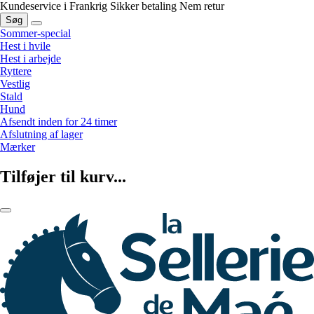
Kundeservice i Frankrig
Sikker betaling
Nem retur
Søg
Sommer-special
Hest i hvile
Hest i arbejde
Ryttere
Vestlig
Stald
Hund
Afsendt inden for 24 timer
Afslutning af lager
Mærker
Tilføjer til kurv...