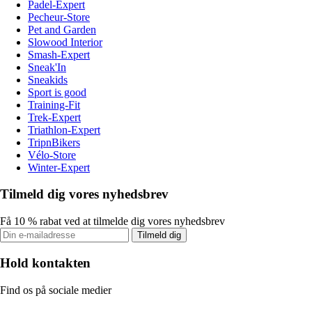
Padel-Expert
Pecheur-Store
Pet and Garden
Slowood Interior
Smash-Expert
Sneak'In
Sneakids
Sport is good
Training-Fit
Trek-Expert
Triathlon-Expert
TripnBikers
Vélo-Store
Winter-Expert
Tilmeld dig vores nyhedsbrev
Få 10 % rabat ved at tilmelde dig vores nyhedsbrev
Tilmeld dig
Hold kontakten
Find os på sociale medier