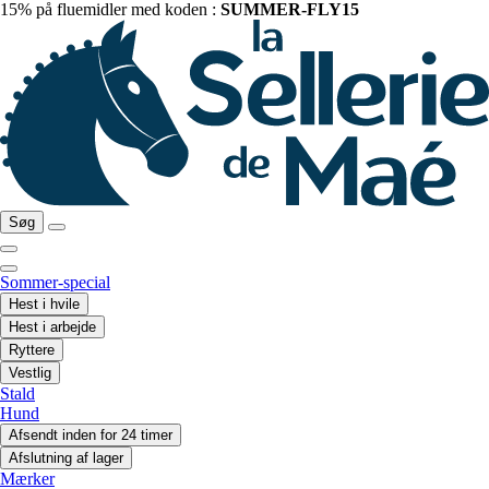
15% på fluemidler med koden :
SUMMER-FLY15
Søg
Sommer-special
Hest i hvile
Hest i arbejde
Ryttere
Vestlig
Stald
Hund
Afsendt inden for 24 timer
Afslutning af lager
Mærker