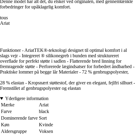
Denne model har alt det, du elsker ved originalen, med gennemtænkte
forbedringer for upåklagelig komfort.
tous
Ariat
Funktioner - AriatTEK®-teknologi designet til optimal komfort i al
slags vejr - Integreret ® silikonegreb i bunden med struktureret
overflade for perfekt støtte i sadlen - Flatterende bred linning for
fremragende støtte - Perforerede lægindsatser for forbedret åndbarhed -
Praktiske lommer på begge lår Materialer - 72 % genbrugspolyester,
28 % elastan - Kropsnært støttestof, der giver en elegant, fejlfri silhuet -
Fremstillet af genbrugspolyester og elastan
Yderligere information
Mærke
Ariat
Farve
black
Dominerende farve
Sort
Køn
Kvinde
Aldersgruppe
Voksen