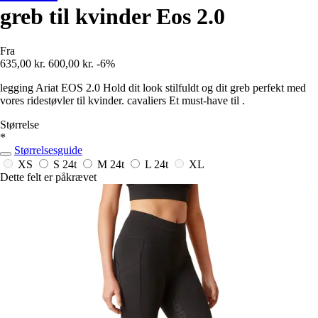
greb til kvinder Eos 2.0
Fra
635,00 kr.
600,00 kr.
-6%
legging Ariat EOS 2.0 Hold dit look stilfuldt og dit greb perfekt med
vores ridestøvler til kvinder. cavaliers Et must-have til .
Størrelse
*
Størrelsesguide
XS
S
24t
M
24t
L
24t
XL
Dette felt er påkrævet