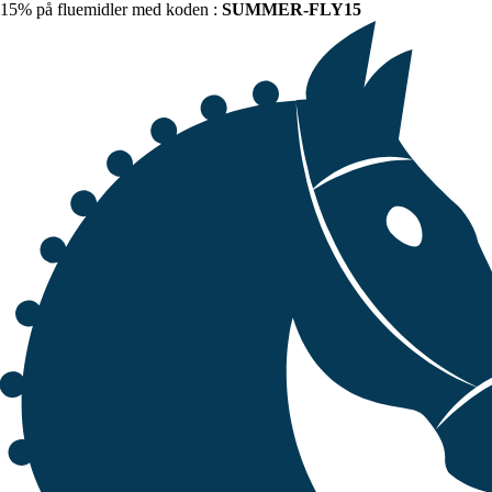
15% på fluemidler med koden :
SUMMER-FLY15