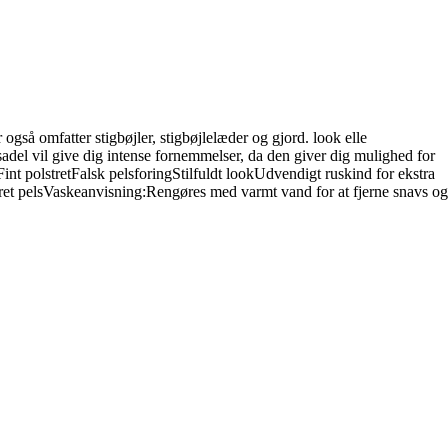
 også omfatter stigbøjler, stigbøjlelæder og gjord. look elle
sadel vil give dig intense fornemmelser, da den giver dig mulighed for
Fint polstretFalsk pelsforingStilfuldt lookUdvendigt ruskind for ekstra
ret pelsVaskeanvisning:Rengøres med varmt vand for at fjerne snavs og