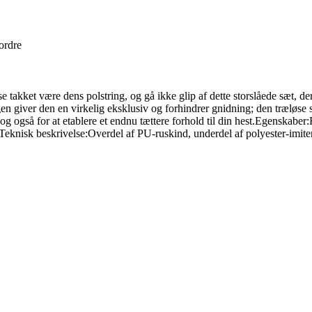
 ordre
 takket være dens polstring, og gå ikke glip af dette storslåede sæt, der
gen giver den en virkelig eksklusiv og forhindrer gnidning; den træløse 
og også for at etablere et endnu tættere forhold til din hest.Egenskaber:
eknisk beskrivelse:Overdel af PU-ruskind, underdel af polyester-imite