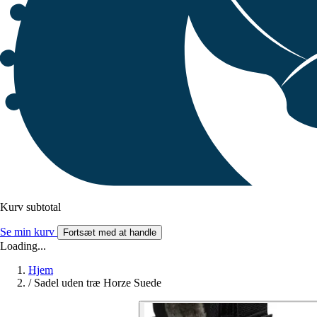
Kurv subtotal
Se min kurv
Fortsæt med at handle
Loading...
Hjem
/
Sadel uden træ Horze Suede