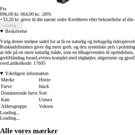
Fra
896,00 kr.
664,00 kr.
-26%
+33,20 kr.
gives til din naeste ordre
Krediteres efter bekraeftelse af din
Loading...
Beskrivelse
Vælg denne træløse sadel for at få en naturlig og behagelig rideoplevelse
Ruskindsfinishen giver dig mere greb, og den syntetiske pels i polstrin
at ride på en mere naturlig måde, som en tilbagevenden til oprindelsen, 
grebHåndtag foranLeveres komplet med stigbøjler, stigremme og gjordT
sved.artikelkode: 17695
Yderligere information
Mærke
Horze
Farve
black
Dominerende farve
Sort
Køn
Unisex
Aldersgruppe
Voksen
Loading...
Loading...
Alle vores mærker