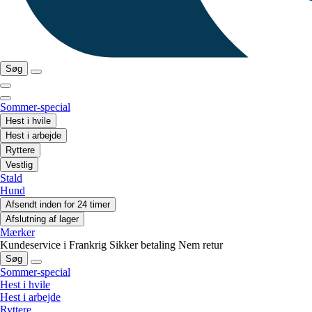
Søg
Sommer-special
Hest i hvile
Hest i arbejde
Ryttere
Vestlig
Stald
Hund
Afsendt inden for 24 timer
Afslutning af lager
Mærker
Kundeservice i Frankrig
Sikker betaling
Nem retur
Søg
Sommer-special
Hest i hvile
Hest i arbejde
Ryttere