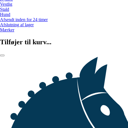
Vestlig
Stald
Hund
Afsendt inden for 24 timer
Afslutning af lager
Mærker
Tilføjer til kurv...