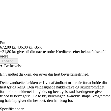
Fra
672,00 kr.
436,00 kr.
-35%
+21,80 kr.
gives til din naeste ordre
Krediteres efter bekraeftelse af din
ordre
Loading...
Beskrivelse
En vandtæt dækken, der giver din hest bevægelsesfrihed.
Dette vandtætte dækken er lavet af åndbart materiale for at holde din
hest tør og kølig. Den veldesignede nakkekrave og skulderområdet
forhindrer dækkenet i at glide, og bevægelsesudskæringerne giver
frihed til bevægelse. De to brystlukninger, X-saddle straps, krogremme
og haleflap giver din hest det, den har brug for.
Specifikationer: