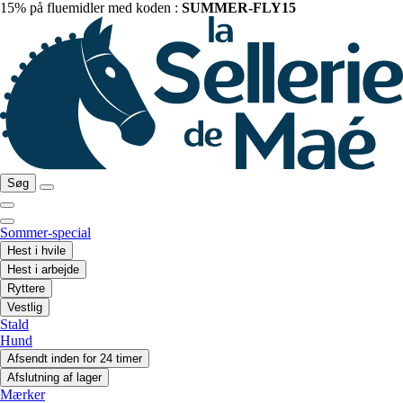
15% på fluemidler med koden :
SUMMER-FLY15
Søg
Sommer-special
Hest i hvile
Hest i arbejde
Ryttere
Vestlig
Stald
Hund
Afsendt inden for 24 timer
Afslutning af lager
Mærker