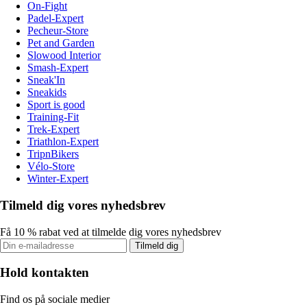
On-Fight
Padel-Expert
Pecheur-Store
Pet and Garden
Slowood Interior
Smash-Expert
Sneak'In
Sneakids
Sport is good
Training-Fit
Trek-Expert
Triathlon-Expert
TripnBikers
Vélo-Store
Winter-Expert
Tilmeld dig vores nyhedsbrev
Få 10 % rabat ved at tilmelde dig vores nyhedsbrev
Tilmeld dig
Hold kontakten
Find os på sociale medier