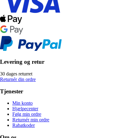
Levering og retur
30 dages returret
Returnér din ordre
Tjenester
Min konto
Hjælpecenter
Følg min ordre
Returnér min ordre
Rabatkoder
Om os