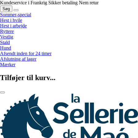
Kundeservice i Frankrig
Sikker betaling
Nem retur
Søg
Sommer-special
Hest i hvile
Hest i arbejde
Ryttere
Vestlig
Stald
Hund
Afsendt inden for 24 timer
Afslutning af lager
Mærker
Tilføjer til kurv...