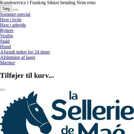
Kundeservice i Frankrig
Sikker betaling
Nem retur
Søg
Sommer-special
Hest i hvile
Hest i arbejde
Ryttere
Vestlig
Stald
Hund
Afsendt inden for 24 timer
Afslutning af lager
Mærker
Tilføjer til kurv...