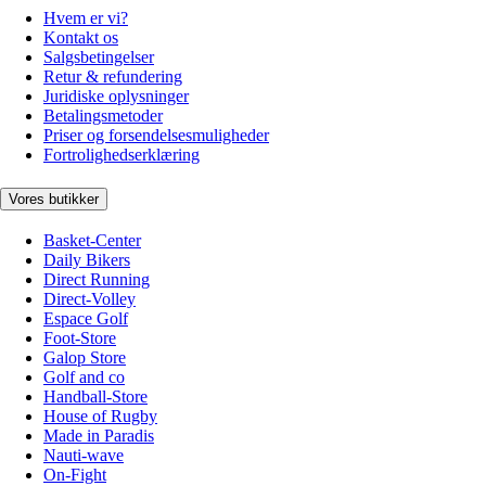
Hvem er vi?
Kontakt os
Salgsbetingelser
Retur & refundering
Juridiske oplysninger
Betalingsmetoder
Priser og forsendelsesmuligheder
Fortrolighedserklæring
Vores butikker
Basket-Center
Daily Bikers
Direct Running
Direct-Volley
Espace Golf
Foot-Store
Galop Store
Golf and co
Handball-Store
House of Rugby
Made in Paradis
Nauti-wave
On-Fight