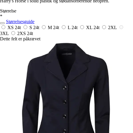
Harry's Horse i solid plastik og stødabsorberende neopren.
Størrelse
*
Størrelsesguide
XS
24t
S
24t
M
24t
L
24t
XL
24t
2XL
3XL
2XS
24t
Dette felt er påkrævet