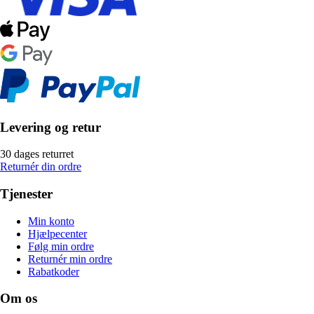
Levering og retur
30 dages returret
Returnér din ordre
Tjenester
Min konto
Hjælpecenter
Følg min ordre
Returnér min ordre
Rabatkoder
Om os