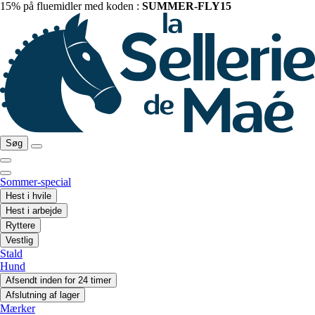
15% på fluemidler med koden :
SUMMER-FLY15
Søg
Sommer-special
Hest i hvile
Hest i arbejde
Ryttere
Vestlig
Stald
Hund
Afsendt inden for 24 timer
Afslutning af lager
Mærker