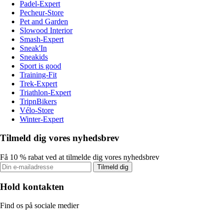
Padel-Expert
Pecheur-Store
Pet and Garden
Slowood Interior
Smash-Expert
Sneak'In
Sneakids
Sport is good
Training-Fit
Trek-Expert
Triathlon-Expert
TripnBikers
Vélo-Store
Winter-Expert
Tilmeld dig vores nyhedsbrev
Få 10 % rabat ved at tilmelde dig vores nyhedsbrev
Tilmeld dig
Hold kontakten
Find os på sociale medier