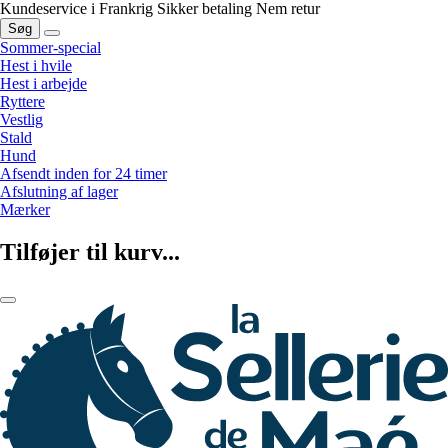
Kundeservice i Frankrig
Sikker betaling
Nem retur
Søg
Sommer-special
Hest i hvile
Hest i arbejde
Ryttere
Vestlig
Stald
Hund
Afsendt inden for 24 timer
Afslutning af lager
Mærker
Tilføjer til kurv...