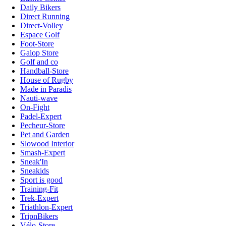
Daily Bikers
Direct Running
Direct-Volley
Espace Golf
Foot-Store
Galop Store
Golf and co
Handball-Store
House of Rugby
Made in Paradis
Nauti-wave
On-Fight
Padel-Expert
Pecheur-Store
Pet and Garden
Slowood Interior
Smash-Expert
Sneak'In
Sneakids
Sport is good
Training-Fit
Trek-Expert
Triathlon-Expert
TripnBikers
Vélo-Store