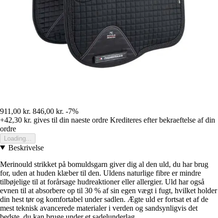
911,00 kr.
846,00 kr.
-7%
+42,30 kr.
gives til din naeste ordre
Krediteres efter bekraeftelse af din
ordre
Loading...
Beskrivelse
Merinould strikket på bomuldsgarn giver dig al den uld, du har brug
for, uden at huden klæber til den. Uldens naturlige fibre er mindre
tilbøjelige til at forårsage hudreaktioner eller allergier. Uld har også
evnen til at absorbere op til 30 % af sin egen vægt i fugt, hvilket holder
din hest tør og komfortabel under sadlen. Ægte uld er fortsat et af de
mest teknisk avancerede materialer i verden og sandsynligvis det
bedste, du kan bruge under et sadelunderlag.