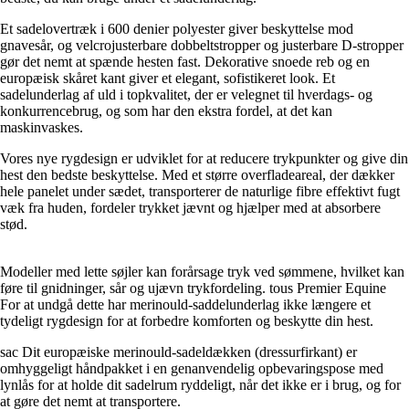
Et sadelovertræk i 600 denier polyester giver beskyttelse mod
gnavesår, og velcrojusterbare dobbeltstropper og justerbare D-stropper
gør det nemt at spænde hesten fast. Dekorative snoede reb og en
europæisk skåret kant giver et elegant, sofistikeret look. Et
sadelunderlag af uld i topkvalitet, der er velegnet til hverdags- og
konkurrencebrug, og som har den ekstra fordel, at det kan
maskinvaskes.
Vores nye rygdesign er udviklet for at reducere trykpunkter og give din
hest den bedste beskyttelse. Med et større overfladeareal, der dækker
hele panelet under sædet, transporterer de naturlige fibre effektivt fugt
væk fra huden, fordeler trykket jævnt og hjælper med at absorbere
stød.
Modeller med lette søjler kan forårsage tryk ved sømmene, hvilket kan
føre til gnidninger, sår og ujævn trykfordeling. tous Premier Equine
For at undgå dette har merinould-saddelunderlag ikke længere et
tydeligt rygdesign for at forbedre komforten og beskytte din hest.
sac Dit europæiske merinould-sadeldækken (dressurfirkant) er
omhyggeligt håndpakket i en genanvendelig opbevaringspose med
lynlås for at holde dit sadelrum ryddeligt, når det ikke er i brug, og for
at gøre det nemt at transportere.