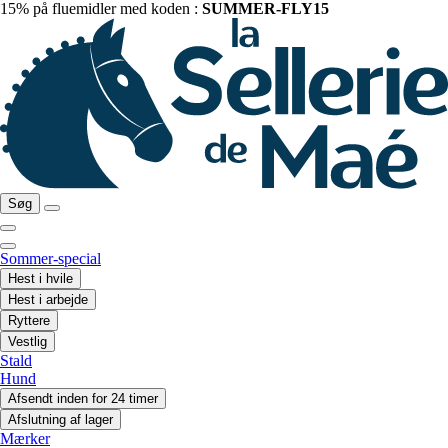
15% på fluemidler med koden :
SUMMER-FLY15
Søg
Sommer-special
Hest i hvile
Hest i arbejde
Ryttere
Vestlig
Stald
Hund
Afsendt inden for 24 timer
Afslutning af lager
Mærker