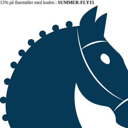
15% på fluemidler med koden :
SUMMER-FLY15