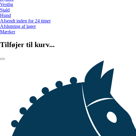
Vestlig
Stald
Hund
Afsendt inden for 24 timer
Afslutning af lager
Mærker
Tilføjer til kurv...