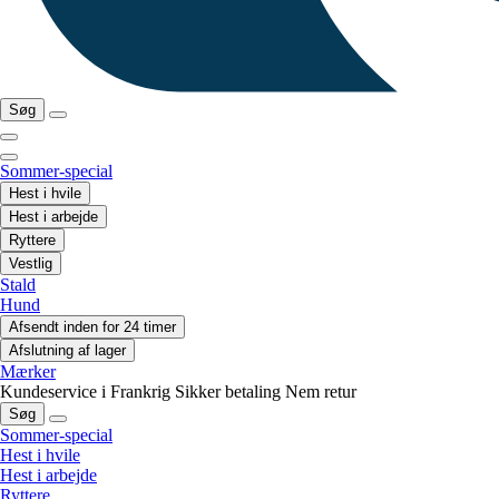
Søg
Sommer-special
Hest i hvile
Hest i arbejde
Ryttere
Vestlig
Stald
Hund
Afsendt inden for 24 timer
Afslutning af lager
Mærker
Kundeservice i Frankrig
Sikker betaling
Nem retur
Søg
Sommer-special
Hest i hvile
Hest i arbejde
Ryttere