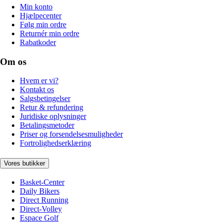
Min konto
Hjælpecenter
Følg min ordre
Returnér min ordre
Rabatkoder
Om os
Hvem er vi?
Kontakt os
Salgsbetingelser
Retur & refundering
Juridiske oplysninger
Betalingsmetoder
Priser og forsendelsesmuligheder
Fortrolighedserklæring
Vores butikker
Basket-Center
Daily Bikers
Direct Running
Direct-Volley
Espace Golf