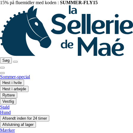
15% på fluemidler med koden :
SUMMER-FLY15
Søg
Sommer-special
Hest i hvile
Hest i arbejde
Ryttere
Vestlig
Stald
Hund
Afsendt inden for 24 timer
Afslutning af lager
Mærker