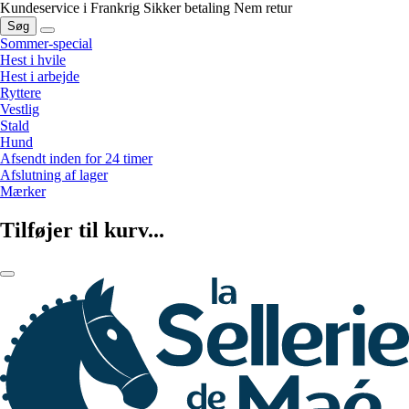
Kundeservice i Frankrig
Sikker betaling
Nem retur
Søg
Sommer-special
Hest i hvile
Hest i arbejde
Ryttere
Vestlig
Stald
Hund
Afsendt inden for 24 timer
Afslutning af lager
Mærker
Tilføjer til kurv...