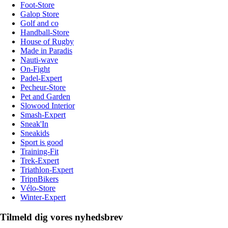
Foot-Store
Galop Store
Golf and co
Handball-Store
House of Rugby
Made in Paradis
Nauti-wave
On-Fight
Padel-Expert
Pecheur-Store
Pet and Garden
Slowood Interior
Smash-Expert
Sneak'In
Sneakids
Sport is good
Training-Fit
Trek-Expert
Triathlon-Expert
TripnBikers
Vélo-Store
Winter-Expert
Tilmeld dig vores nyhedsbrev