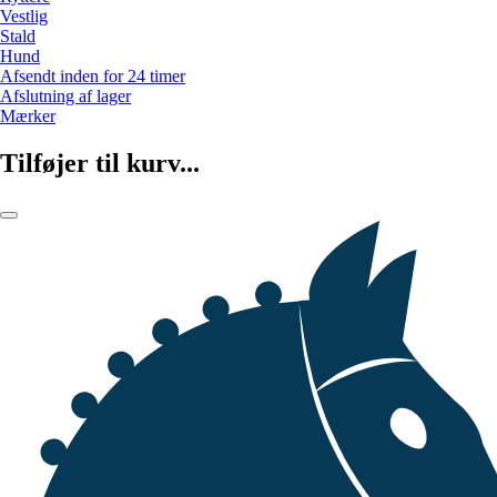
Vestlig
Stald
Hund
Afsendt inden for 24 timer
Afslutning af lager
Mærker
Tilføjer til kurv...