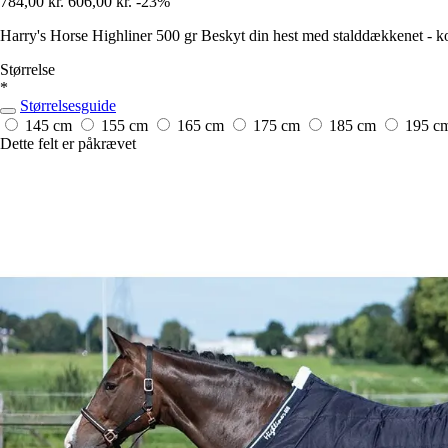
784,00 kr.
606,00 kr.
-23%
Harry's Horse Highliner 500 gr Beskyt din hest med stalddækkenet - komf
Størrelse
*
Størrelsesguide
145 cm
155 cm
165 cm
175 cm
185 cm
195 c
Dette felt er påkrævet