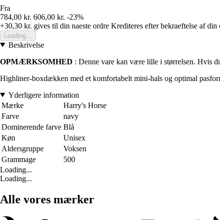
Fra
784,00 kr.
606,00 kr.
-23%
+30,30 kr.
gives til din naeste ordre
Krediteres efter bekraeftelse af din
Loading...
Beskrivelse
OPMÆRKSOMHED
: Denne vare kan være lille i størrelsen. Hvis du 
Highliner-boxdækken med et komfortabelt mini-hals og optimal pasform. 
Yderligere information
Mærke
Harry's Horse
Farve
navy
Dominerende farve
Blå
Køn
Unisex
Aldersgruppe
Voksen
Grammage
500
Loading...
Loading...
Alle vores mærker