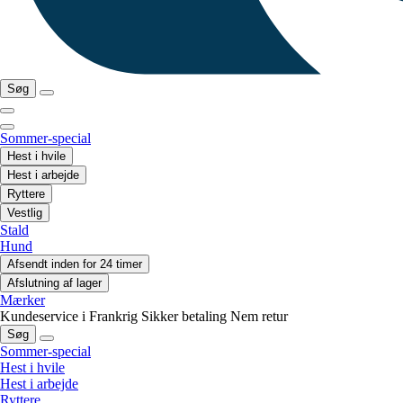
Søg
Sommer-special
Hest i hvile
Hest i arbejde
Ryttere
Vestlig
Stald
Hund
Afsendt inden for 24 timer
Afslutning af lager
Mærker
Kundeservice i Frankrig
Sikker betaling
Nem retur
Søg
Sommer-special
Hest i hvile
Hest i arbejde
Ryttere