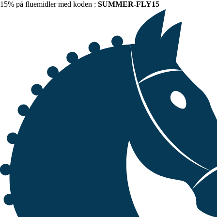
15% på fluemidler med koden :
SUMMER-FLY15