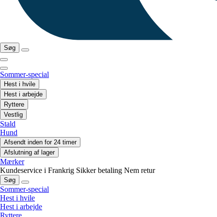
Søg
Sommer-special
Hest i hvile
Hest i arbejde
Ryttere
Vestlig
Stald
Hund
Afsendt inden for 24 timer
Afslutning af lager
Mærker
Kundeservice i Frankrig
Sikker betaling
Nem retur
Søg
Sommer-special
Hest i hvile
Hest i arbejde
Ryttere