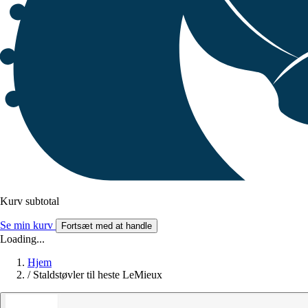
Kurv subtotal
Se min kurv
Fortsæt med at handle
Loading...
Hjem
/
Staldstøvler til heste LeMieux