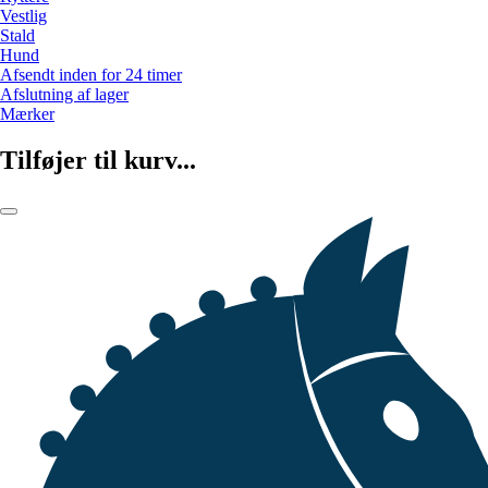
Vestlig
Stald
Hund
Afsendt inden for 24 timer
Afslutning af lager
Mærker
Tilføjer til kurv...