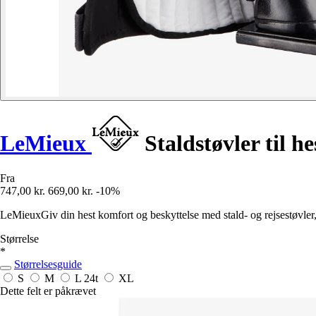
LeMieux
Staldstøvler til he
Fra
747,00 kr.
669,00 kr.
-10%
LeMieuxGiv din hest komfort og beskyttelse med stald- og rejsestøvler, 
Størrelse
*
Størrelsesguide
S
M
L
24t
XL
Dette felt er påkrævet