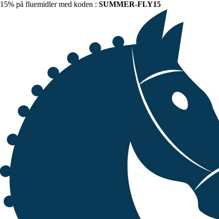
15% på fluemidler med koden :
SUMMER-FLY15