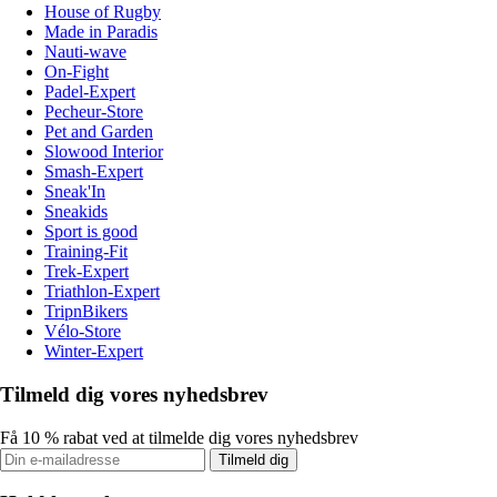
House of Rugby
Made in Paradis
Nauti-wave
On-Fight
Padel-Expert
Pecheur-Store
Pet and Garden
Slowood Interior
Smash-Expert
Sneak'In
Sneakids
Sport is good
Training-Fit
Trek-Expert
Triathlon-Expert
TripnBikers
Vélo-Store
Winter-Expert
Tilmeld dig vores nyhedsbrev
Få 10 % rabat ved at tilmelde dig vores nyhedsbrev
Tilmeld dig