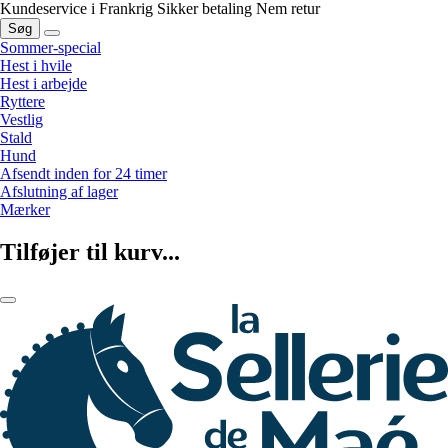
Kundeservice i Frankrig
Sikker betaling
Nem retur
Søg
Sommer-special
Hest i hvile
Hest i arbejde
Ryttere
Vestlig
Stald
Hund
Afsendt inden for 24 timer
Afslutning af lager
Mærker
Tilføjer til kurv...