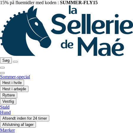
15% på fluemidler med koden :
SUMMER-FLY15
Søg
Sommer-special
Hest i hvile
Hest i arbejde
Ryttere
Vestlig
Stald
Hund
Afsendt inden for 24 timer
Afslutning af lager
Mærker