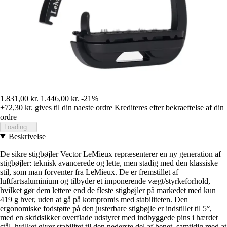
1.831,00 kr.
1.446,00 kr.
-21%
+72,30 kr.
gives til din naeste ordre
Krediteres efter bekraeftelse af din
ordre
Loading...
Beskrivelse
De sikre stigbøjler Vector LeMieux repræsenterer en ny generation af
stigbøjler: teknisk avancerede og lette, men stadig med den klassiske
stil, som man forventer fra LeMieux. De er fremstillet af
luftfartsaluminium og tilbyder et imponerende vægt/styrkeforhold,
hvilket gør dem lettere end de fleste stigbøjler på markedet med kun
419 g hver, uden at gå på kompromis med stabiliteten. Den
ergonomiske fodstøtte på den justerbare stigbøjle er indstillet til 5°,
med en skridsikker overflade udstyret med indbyggede pins i hærdet
stål, hvilket giver stabilitet til den nederste del af benet, samtidig med at