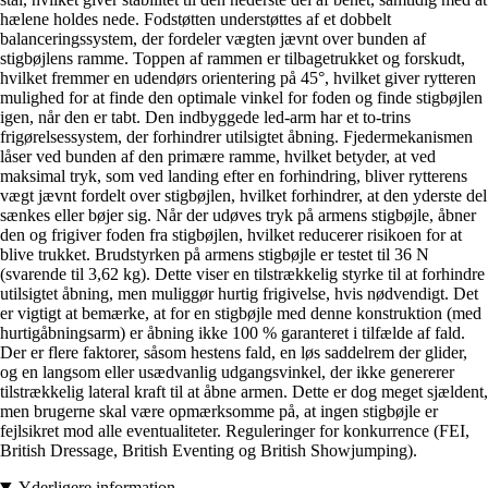
hælene holdes nede. Fodstøtten understøttes af et dobbelt
balanceringssystem, der fordeler vægten jævnt over bunden af
stigbøjlens ramme. Toppen af rammen er tilbagetrukket og forskudt,
hvilket fremmer en udendørs orientering på 45°, hvilket giver rytteren
mulighed for at finde den optimale vinkel for foden og finde stigbøjlen
igen, når den er tabt. Den indbyggede led-arm har et to-trins
frigørelsessystem, der forhindrer utilsigtet åbning. Fjedermekanismen
låser ved bunden af den primære ramme, hvilket betyder, at ved
maksimal tryk, som ved landing efter en forhindring, bliver rytterens
vægt jævnt fordelt over stigbøjlen, hvilket forhindrer, at den yderste del
sænkes eller bøjer sig. Når der udøves tryk på armens stigbøjle, åbner
den og frigiver foden fra stigbøjlen, hvilket reducerer risikoen for at
blive trukket. Brudstyrken på armens stigbøjle er testet til 36 N
(svarende til 3,62 kg). Dette viser en tilstrækkelig styrke til at forhindre
utilsigtet åbning, men muliggør hurtig frigivelse, hvis nødvendigt. Det
er vigtigt at bemærke, at for en stigbøjle med denne konstruktion (med
hurtigåbningsarm) er åbning ikke 100 % garanteret i tilfælde af fald.
Der er flere faktorer, såsom hestens fald, en løs saddelrem der glider,
og en langsom eller usædvanlig udgangsvinkel, der ikke genererer
tilstrækkelig lateral kraft til at åbne armen. Dette er dog meget sjældent,
men brugerne skal være opmærksomme på, at ingen stigbøjle er
fejlsikret mod alle eventualiteter. Reguleringer for konkurrence (FEI,
British Dressage, British Eventing og British Showjumping).
Yderligere information