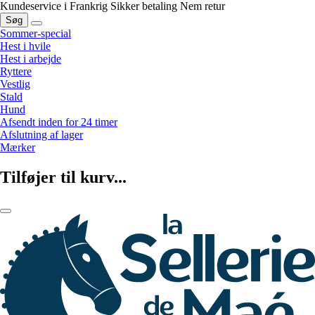
Kundeservice i Frankrig
Sikker betaling
Nem retur
Søg
Sommer-special
Hest i hvile
Hest i arbejde
Ryttere
Vestlig
Stald
Hund
Afsendt inden for 24 timer
Afslutning af lager
Mærker
Tilføjer til kurv...