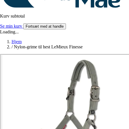
Kurv subtotal
Se min kurv
Fortsæt med at handle
Loading...
Hjem
/
Nylon-grime til hest LeMieux Finesse