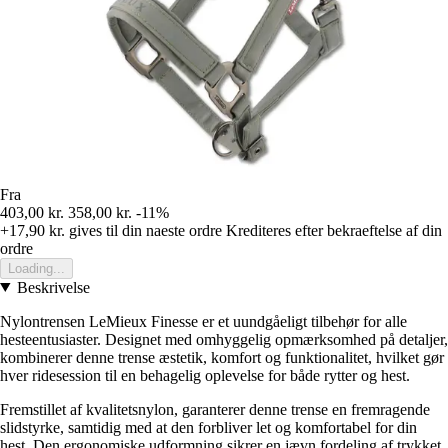
Fra
403,00 kr.
358,00 kr.
-11%
+17,90 kr.
gives til din naeste ordre
Krediteres efter bekraeftelse af din
ordre
Loading...
Beskrivelse
Nylontrensen LeMieux Finesse er et uundgåeligt tilbehør for alle
hesteentusiaster. Designet med omhyggelig opmærksomhed på detaljer,
kombinerer denne trense æstetik, komfort og funktionalitet, hvilket gør
hver ridesession til en behagelig oplevelse for både rytter og hest.
Fremstillet af kvalitetsnylon, garanterer denne trense en fremragende
slidstyrke, samtidig med at den forbliver let og komfortabel for din
hest. Den ergonomiske udformning sikrer en jævn fordeling af trykket