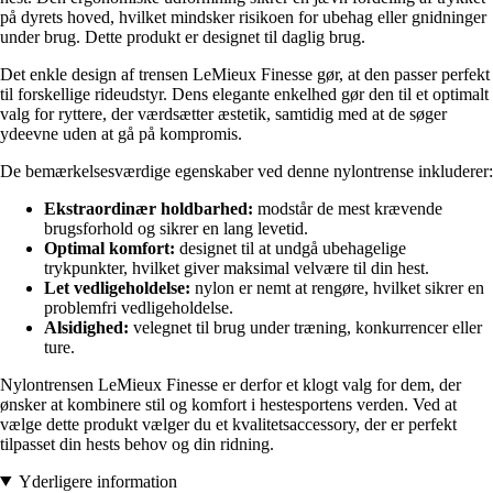
på dyrets hoved, hvilket mindsker risikoen for ubehag eller gnidninger
under brug. Dette produkt er designet til daglig brug.
Det enkle design af trensen LeMieux Finesse gør, at den passer perfekt
til forskellige rideudstyr. Dens elegante enkelhed gør den til et optimalt
valg for ryttere, der værdsætter æstetik, samtidig med at de søger
ydeevne uden at gå på kompromis.
De bemærkelsesværdige egenskaber ved denne nylontrense inkluderer:
Ekstraordinær holdbarhed:
modstår de mest krævende
brugsforhold og sikrer en lang levetid.
Optimal komfort:
designet til at undgå ubehagelige
trykpunkter, hvilket giver maksimal velvære til din hest.
Let vedligeholdelse:
nylon er nemt at rengøre, hvilket sikrer en
problemfri vedligeholdelse.
Alsidighed:
velegnet til brug under træning, konkurrencer eller
ture.
Nylontrensen LeMieux Finesse er derfor et klogt valg for dem, der
ønsker at kombinere stil og komfort i hestesportens verden. Ved at
vælge dette produkt vælger du et kvalitetsaccessory, der er perfekt
tilpasset din hests behov og din ridning.
Yderligere information