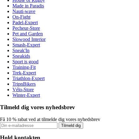
House of Rugby
Made in Paradis
Nauti-wave
On-Fight
Padel-Expert
Pecheur-Store
Pet and Garden
Slowood Interior
Smash-Expert
Sneak'In
Sneakids
Sport is good
Training-Fit
Trek-Expert
Triathlon-Expert
TripnBikers
Vélo-Store
Winter-Expert
Tilmeld dig vores nyhedsbrev
Få 10 % rabat ved at tilmelde dig vores nyhedsbrev
Tilmeld dig
Hold kontakten