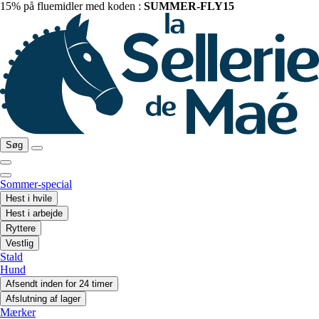
15% på fluemidler med koden :
SUMMER-FLY15
Søg
Sommer-special
Hest i hvile
Hest i arbejde
Ryttere
Vestlig
Stald
Hund
Afsendt inden for 24 timer
Afslutning af lager
Mærker