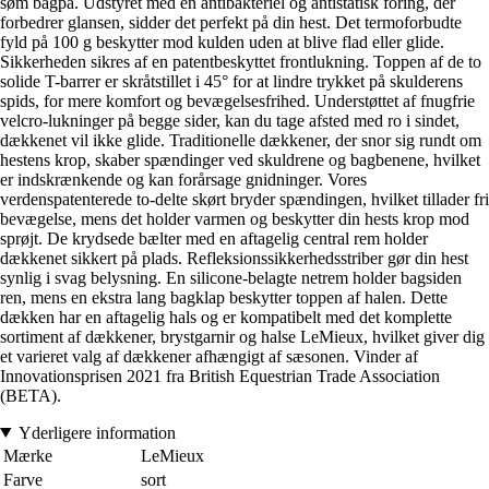
søm bagpå. Udstyret med en antibakteriel og antistatisk foring, der
forbedrer glansen, sidder det perfekt på din hest. Det termoforbudte
fyld på 100 g beskytter mod kulden uden at blive flad eller glide.
Sikkerheden sikres af en patentbeskyttet frontlukning. Toppen af de to
solide T-barrer er skråtstillet i 45° for at lindre trykket på skulderens
spids, for mere komfort og bevægelsesfrihed. Understøttet af fnugfrie
velcro-lukninger på begge sider, kan du tage afsted med ro i sindet,
dækkenet vil ikke glide. Traditionelle dækkener, der snor sig rundt om
hestens krop, skaber spændinger ved skuldrene og bagbenene, hvilket
er indskrænkende og kan forårsage gnidninger. Vores
verdenspatenterede to-delte skørt bryder spændingen, hvilket tillader fri
bevægelse, mens det holder varmen og beskytter din hests krop mod
sprøjt. De krydsede bælter med en aftagelig central rem holder
dækkenet sikkert på plads. Refleksionssikkerhedsstriber gør din hest
synlig i svag belysning. En silicone-belagte netrem holder bagsiden
ren, mens en ekstra lang bagklap beskytter toppen af halen. Dette
dækken har en aftagelig hals og er kompatibelt med det komplette
sortiment af dækkener, brystgarnir og halse LeMieux, hvilket giver dig
et varieret valg af dækkener afhængigt af sæsonen. Vinder af
Innovationsprisen 2021 fra British Equestrian Trade Association
(BETA).
Yderligere information
Mærke
LeMieux
Farve
sort