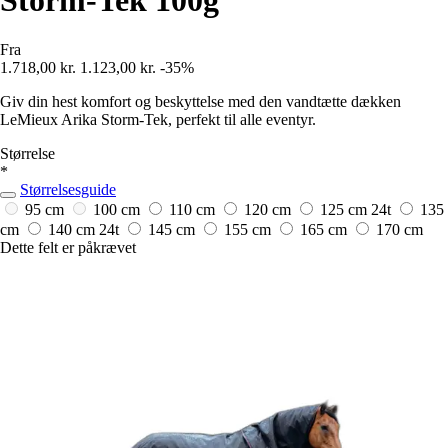
Storm-Tek 100g
Fra
1.718,00 kr.
1.123,00 kr.
-35%
Giv din hest komfort og beskyttelse med den vandtætte dækken
LeMieux Arika Storm-Tek, perfekt til alle eventyr.
Størrelse
*
Størrelsesguide
95 cm
100 cm
110 cm
120 cm
125 cm
24t
135
cm
140 cm
24t
145 cm
155 cm
165 cm
170 cm
Dette felt er påkrævet