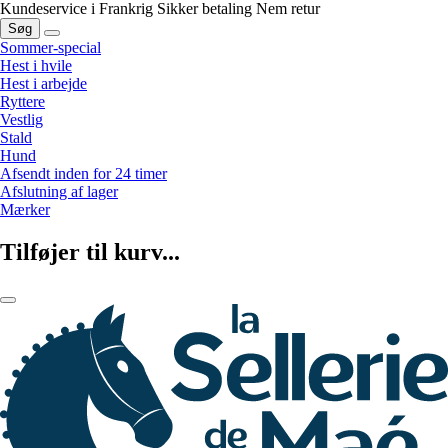
Kundeservice i Frankrig
Sikker betaling
Nem retur
Søg
Sommer-special
Hest i hvile
Hest i arbejde
Ryttere
Vestlig
Stald
Hund
Afsendt inden for 24 timer
Afslutning af lager
Mærker
Tilføjer til kurv...