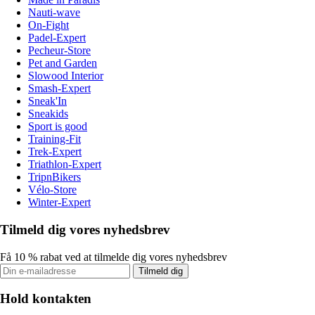
Nauti-wave
On-Fight
Padel-Expert
Pecheur-Store
Pet and Garden
Slowood Interior
Smash-Expert
Sneak'In
Sneakids
Sport is good
Training-Fit
Trek-Expert
Triathlon-Expert
TripnBikers
Vélo-Store
Winter-Expert
Tilmeld dig vores nyhedsbrev
Få 10 % rabat ved at tilmelde dig vores nyhedsbrev
Tilmeld dig
Hold kontakten