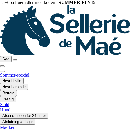
15% på fluemidler med koden :
SUMMER-FLY15
Søg
Sommer-special
Hest i hvile
Hest i arbejde
Ryttere
Vestlig
Stald
Hund
Afsendt inden for 24 timer
Afslutning af lager
Mærker