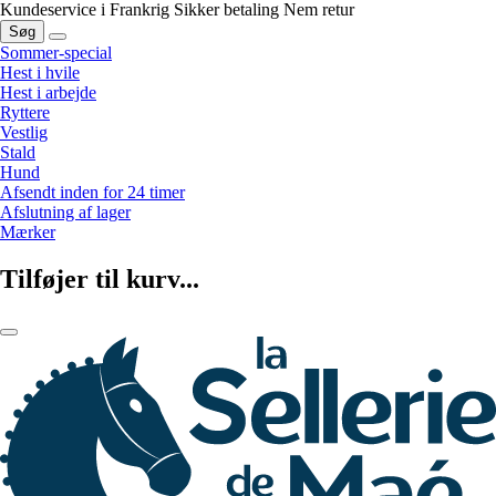
Kundeservice i Frankrig
Sikker betaling
Nem retur
Søg
Sommer-special
Hest i hvile
Hest i arbejde
Ryttere
Vestlig
Stald
Hund
Afsendt inden for 24 timer
Afslutning af lager
Mærker
Tilføjer til kurv...