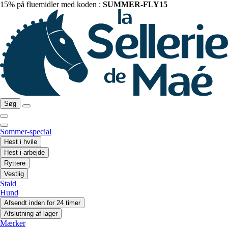
15% på fluemidler med koden :
SUMMER-FLY15
Søg
Sommer-special
Hest i hvile
Hest i arbejde
Ryttere
Vestlig
Stald
Hund
Afsendt inden for 24 timer
Afslutning af lager
Mærker