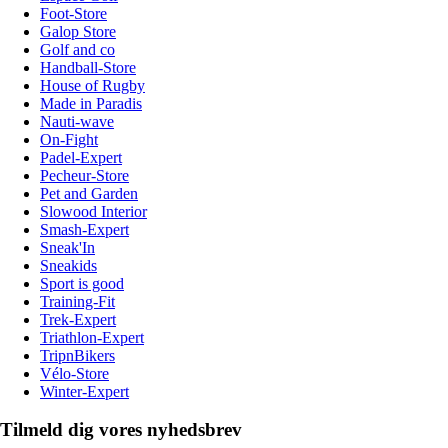
Foot-Store
Galop Store
Golf and co
Handball-Store
House of Rugby
Made in Paradis
Nauti-wave
On-Fight
Padel-Expert
Pecheur-Store
Pet and Garden
Slowood Interior
Smash-Expert
Sneak'In
Sneakids
Sport is good
Training-Fit
Trek-Expert
Triathlon-Expert
TripnBikers
Vélo-Store
Winter-Expert
Tilmeld dig vores nyhedsbrev