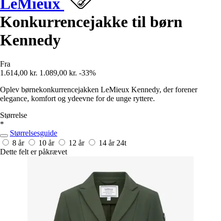
LeMieux
Konkurrencejakke til børn
Kennedy
Fra
1.614,00 kr.
1.089,00 kr.
-33%
Oplev børnekonkurrencejakken LeMieux Kennedy, der forener
elegance, komfort og ydeevne for de unge ryttere.
Størrelse
*
Størrelsesguide
8 år
10 år
12 år
14 år
24t
Dette felt er påkrævet