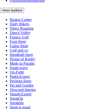
Fortrolighedserklæring
Vores butikker
Basket-Center
Daily Bikers
Direct Running
Direct-Volley
Espace Golf
Foot-Store
Galop Store
Golf and co
Handball-Store
House of Rugby
Made in Paradis
Nauti-wave
On-Fight
Padel-Expert
Pecheur-Store
Pet and Garden
Slowood Interior
Smash-Expert
Sneak'In
Sneakids
Sport is good