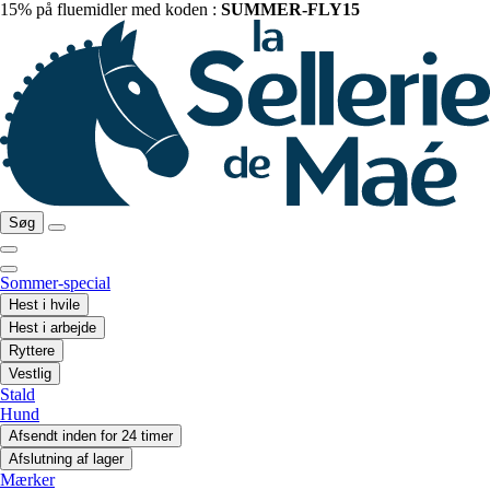
15% på fluemidler med koden :
SUMMER-FLY15
Søg
Sommer-special
Hest i hvile
Hest i arbejde
Ryttere
Vestlig
Stald
Hund
Afsendt inden for 24 timer
Afslutning af lager
Mærker