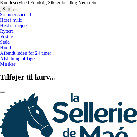
Kundeservice i Frankrig
Sikker betaling
Nem retur
Søg
Sommer-special
Hest i hvile
Hest i arbejde
Ryttere
Vestlig
Stald
Hund
Afsendt inden for 24 timer
Afslutning af lager
Mærker
Tilføjer til kurv...