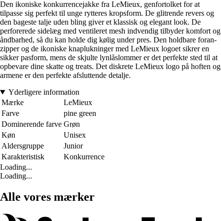
Den ikoniske konkurrencejakke fra LeMieux, genfortolket for at
tilpasse sig perfekt til unge rytteres kropsform. De glitrende revers og
den bageste talje uden bling giver et klassisk og elegant look. De
perforerede sidelæg med ventileret mesh indvendig tilbyder komfort og
åndbarhed, så du kan holde dig kølig under pres. Den holdbare foran-
zipper og de ikoniske knaplukninger med LeMieux logoet sikrer en
sikker pasform, mens de skjulte lynlåslommer er det perfekte sted til at
opbevare dine skatte og treats. Det diskrete LeMieux logo på hoften og
armene er den perfekte afsluttende detalje.
Yderligere information
Mærke
LeMieux
Farve
pine green
Dominerende farve
Grøn
Køn
Unisex
Aldersgruppe
Junior
Karakteristisk
Konkurrence
Loading...
Loading...
Alle vores mærker