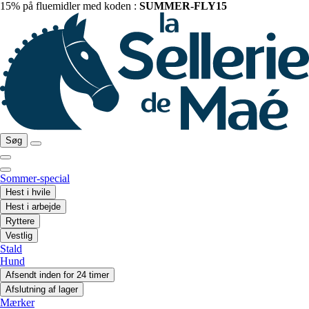
15% på fluemidler med koden :
SUMMER-FLY15
Søg
Sommer-special
Hest i hvile
Hest i arbejde
Ryttere
Vestlig
Stald
Hund
Afsendt inden for 24 timer
Afslutning af lager
Mærker