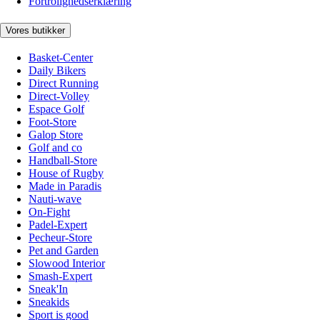
Fortrolighedserklæring
Vores butikker
Basket-Center
Daily Bikers
Direct Running
Direct-Volley
Espace Golf
Foot-Store
Galop Store
Golf and co
Handball-Store
House of Rugby
Made in Paradis
Nauti-wave
On-Fight
Padel-Expert
Pecheur-Store
Pet and Garden
Slowood Interior
Smash-Expert
Sneak'In
Sneakids
Sport is good