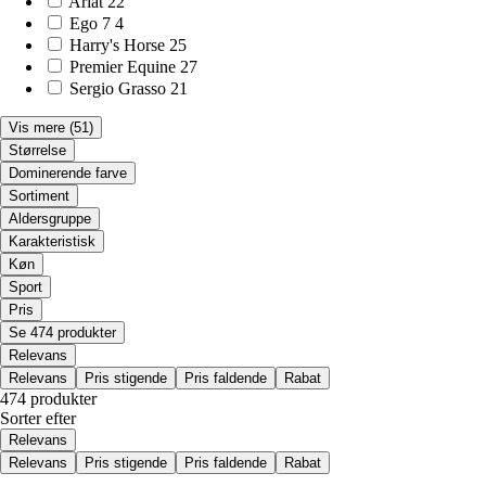
Ariat
22
Ego 7
4
Harry's Horse
25
Premier Equine
27
Sergio Grasso
21
Vis mere
(51)
Størrelse
Dominerende farve
Sortiment
Aldersgruppe
Karakteristisk
Køn
Sport
Pris
Se 474 produkter
Relevans
Relevans
Pris stigende
Pris faldende
Rabat
474 produkter
Sorter efter
Relevans
Relevans
Pris stigende
Pris faldende
Rabat