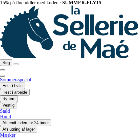
15% på fluemidler med koden :
SUMMER-FLY15
Søg
Sommer-special
Hest i hvile
Hest i arbejde
Ryttere
Vestlig
Stald
Hund
Afsendt inden for 24 timer
Afslutning af lager
Mærker