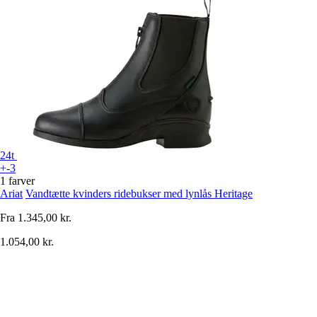
24t
+-3
1 farver
Ariat
Vandtætte kvinders ridebukser med lynlås Heritage
Fra
1.345,00 kr.
1.054,00 kr.