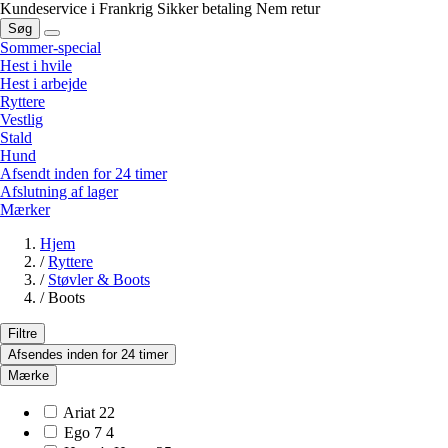
Kundeservice i Frankrig
Sikker betaling
Nem retur
Søg
Sommer-special
Hest i hvile
Hest i arbejde
Ryttere
Vestlig
Stald
Hund
Afsendt inden for 24 timer
Afslutning af lager
Mærker
Hjem
/
Ryttere
/
Støvler & Boots
/
Boots
Filtre
Afsendes inden for 24 timer
Mærke
Ariat
22
Ego 7
4