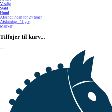
Vestlig
Stald
Hund
Afsendt inden for 24 timer
Afslutning af lager
Mærker
Tilføjer til kurv...