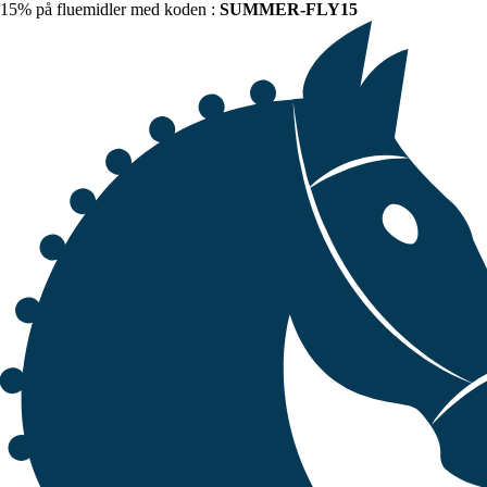
15% på fluemidler med koden :
SUMMER-FLY15