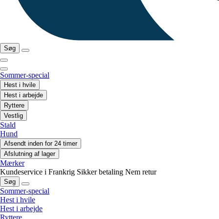
Søg
Sommer-special
Hest i hvile
Hest i arbejde
Ryttere
Vestlig
Stald
Hund
Afsendt inden for 24 timer
Afslutning af lager
Mærker
Kundeservice i Frankrig
Sikker betaling
Nem retur
Søg
Sommer-special
Hest i hvile
Hest i arbejde
Ryttere