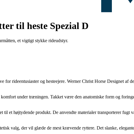
er til heste Spezial D
åtten, et vigtigt stykke rideudstyr.
 for rideentusiaster og hesteejere. Werner Christ Horse Designet af det 
al komfort under træningen. Takket være den anatomiske form og foringen 
 til et højtydende produkt. De anvendte materialer transporterer fugt v
tisk valg, der vil glæde de mest krævende ryttere. Det slanke, elegante