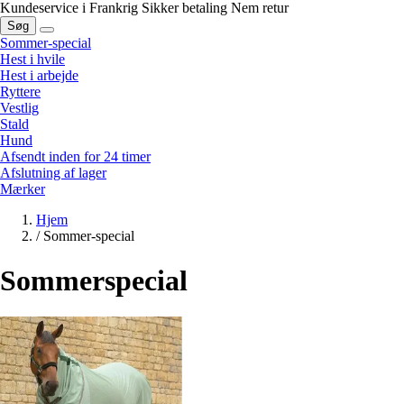
Kundeservice i Frankrig
Sikker betaling
Nem retur
Søg
Sommer-special
Hest i hvile
Hest i arbejde
Ryttere
Vestlig
Stald
Hund
Afsendt inden for 24 timer
Afslutning af lager
Mærker
Hjem
/
Sommer-special
Sommerspecial