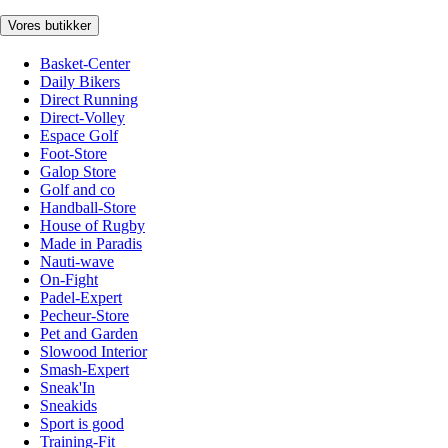
Vores butikker
Basket-Center
Daily Bikers
Direct Running
Direct-Volley
Espace Golf
Foot-Store
Galop Store
Golf and co
Handball-Store
House of Rugby
Made in Paradis
Nauti-wave
On-Fight
Padel-Expert
Pecheur-Store
Pet and Garden
Slowood Interior
Smash-Expert
Sneak'In
Sneakids
Sport is good
Training-Fit