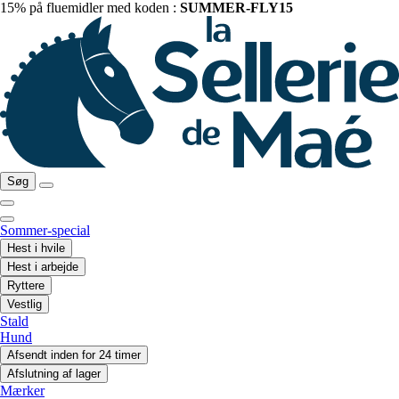
15% på fluemidler med koden :
SUMMER-FLY15
Søg
Sommer-special
Hest i hvile
Hest i arbejde
Ryttere
Vestlig
Stald
Hund
Afsendt inden for 24 timer
Afslutning af lager
Mærker