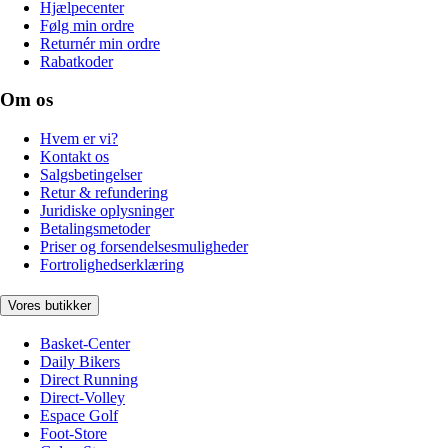
Hjælpecenter
Følg min ordre
Returnér min ordre
Rabatkoder
Om os
Hvem er vi?
Kontakt os
Salgsbetingelser
Retur & refundering
Juridiske oplysninger
Betalingsmetoder
Priser og forsendelsesmuligheder
Fortrolighedserklæring
Vores butikker
Basket-Center
Daily Bikers
Direct Running
Direct-Volley
Espace Golf
Foot-Store