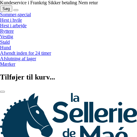
Kundeservice i Frankrig
Sikker betaling
Nem retur
Søg
Sommer-special
Hest i hvile
Hest i arbejde
Ryttere
Vestlig
Stald
Hund
Afsendt inden for 24 timer
Afslutning af lager
Mærker
Tilføjer til kurv...