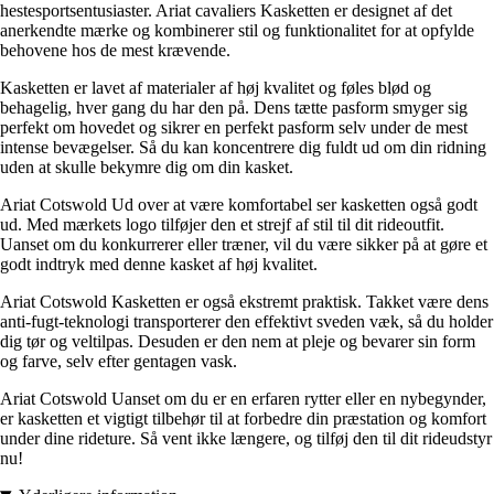
hestesportsentusiaster. Ariat cavaliers Kasketten er designet af det
anerkendte mærke og kombinerer stil og funktionalitet for at opfylde
behovene hos de mest krævende.
Kasketten er lavet af materialer af høj kvalitet og føles blød og
behagelig, hver gang du har den på. Dens tætte pasform smyger sig
perfekt om hovedet og sikrer en perfekt pasform selv under de mest
intense bevægelser. Så du kan koncentrere dig fuldt ud om din ridning
uden at skulle bekymre dig om din kasket.
Ariat Cotswold Ud over at være komfortabel ser kasketten også godt
ud. Med mærkets logo tilføjer den et strejf af stil til dit rideoutfit.
Uanset om du konkurrerer eller træner, vil du være sikker på at gøre et
godt indtryk med denne kasket af høj kvalitet.
Ariat Cotswold Kasketten er også ekstremt praktisk. Takket være dens
anti-fugt-teknologi transporterer den effektivt sveden væk, så du holder
dig tør og veltilpas. Desuden er den nem at pleje og bevarer sin form
og farve, selv efter gentagen vask.
Ariat Cotswold Uanset om du er en erfaren rytter eller en nybegynder,
er kasketten et vigtigt tilbehør til at forbedre din præstation og komfort
under dine rideture. Så vent ikke længere, og tilføj den til dit rideudstyr
nu!