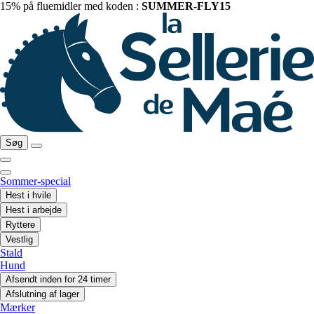
15% på fluemidler med koden :
SUMMER-FLY15
Søg
Sommer-special
Hest i hvile
Hest i arbejde
Ryttere
Vestlig
Stald
Hund
Afsendt inden for 24 timer
Afslutning af lager
Mærker