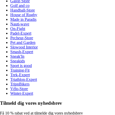
Galop Store
Golf and co
Handball-Store
House of Rugby
Made in Paradis
Nauti-wave
On-Fight
Padel-Expert
Pecheur-Store
Pet and Garden
Slowood Interior
Smash-Expert
Sneak'In
Sneakids
Sport is good
Training-Fit
Trek-Expert
Triathlon-Expert
TripnBikers
Vélo-Store
Winter-Expert
Tilmeld dig vores nyhedsbrev
Få 10 % rabat ved at tilmelde dig vores nyhedsbrev