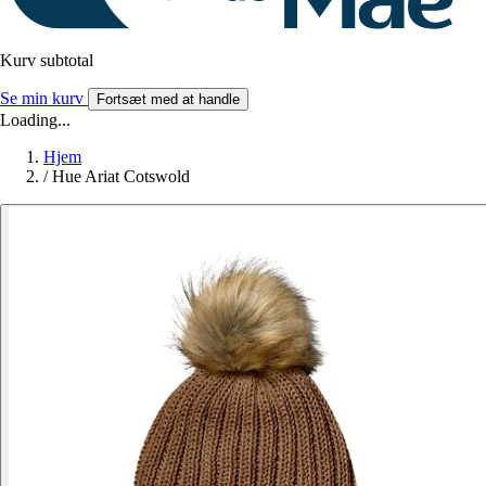
Kurv subtotal
Se min kurv
Fortsæt med at handle
Loading...
Hjem
/
Hue Ariat Cotswold