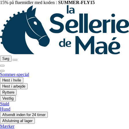
15% på fluemidler med koden :
SUMMER-FLY15
Søg
Sommer-special
Hest i hvile
Hest i arbejde
Ryttere
Vestlig
Stald
Hund
Afsendt inden for 24 timer
Afslutning af lager
Mærker