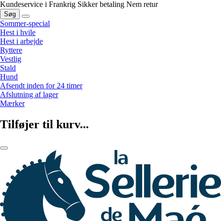
Kundeservice i Frankrig
Sikker betaling
Nem retur
Søg
Sommer-special
Hest i hvile
Hest i arbejde
Ryttere
Vestlig
Stald
Hund
Afsendt inden for 24 timer
Afslutning af lager
Mærker
Tilføjer til kurv...