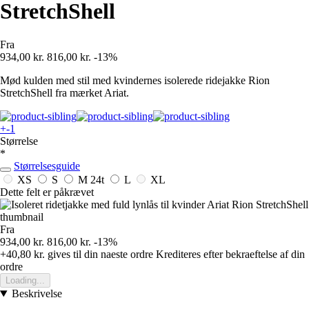
StretchShell
Fra
934,00 kr.
816,00 kr.
-13%
Mød kulden med stil med kvindernes isolerede ridejakke Rion
StretchShell fra mærket Ariat.
+-1
Størrelse
*
Størrelsesguide
XS
S
M
24t
L
XL
Dette felt er påkrævet
Fra
934,00 kr.
816,00 kr.
-13%
+40,80 kr.
gives til din naeste ordre
Krediteres efter bekraeftelse af din
ordre
Loading...
Beskrivelse