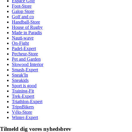
Espace Golf
Foot-Store
Galop Store
Golf and co
Handball-Store
House of Rugby
Made in Paradis
Nauti-wave
On-Fight
Padel-Expert
Pecheur-Store
Pet and Garden
Slowood Interior
Smash-Expert
Sneak'In
Sneakids
Sport is good
Training-Fit
Trek-Expert
Triathlon-Expert
TripnBikers
Vélo-Store
Winter-Expert
Tilmeld dig vores nyhedsbrev