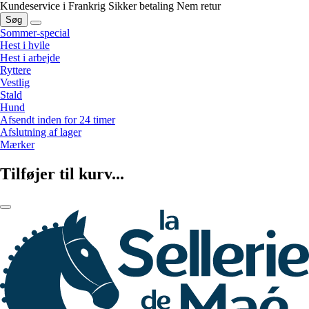
Kundeservice i Frankrig
Sikker betaling
Nem retur
Søg
Sommer-special
Hest i hvile
Hest i arbejde
Ryttere
Vestlig
Stald
Hund
Afsendt inden for 24 timer
Afslutning af lager
Mærker
Tilføjer til kurv...