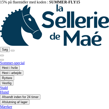
15% på fluemidler med koden :
SUMMER-FLY15
Søg
Sommer-special
Hest i hvile
Hest i arbejde
Ryttere
Vestlig
Stald
Hund
Afsendt inden for 24 timer
Afslutning af lager
Mærker