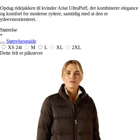
Opdag ridejakken til kvinder Ariat UltraPuff, der kombinerer elegance
og komfort for moderne ryttere, samtidig med at den er
ydeevneorienteret.
Størrelse
*
Størrelsesguide
XS
24t
M
L
XL
2XL
Dette felt er påkrævet