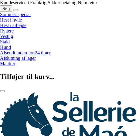
Kundeservice i Frankrig
Sikker betaling
Nem retur
Søg
Sommer-special
Hest i hvile
Hest i arbejde
Ryttere
Vestlig
Stald
Hund
Afsendt inden for 24 timer
Afslutning af lager
Mærker
Tilføjer til kurv...