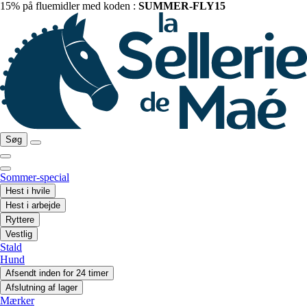
15% på fluemidler med koden :
SUMMER-FLY15
Søg
Sommer-special
Hest i hvile
Hest i arbejde
Ryttere
Vestlig
Stald
Hund
Afsendt inden for 24 timer
Afslutning af lager
Mærker