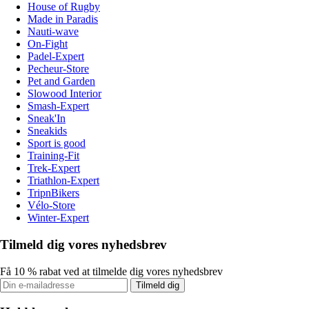
House of Rugby
Made in Paradis
Nauti-wave
On-Fight
Padel-Expert
Pecheur-Store
Pet and Garden
Slowood Interior
Smash-Expert
Sneak'In
Sneakids
Sport is good
Training-Fit
Trek-Expert
Triathlon-Expert
TripnBikers
Vélo-Store
Winter-Expert
Tilmeld dig vores nyhedsbrev
Få 10 % rabat ved at tilmelde dig vores nyhedsbrev
Tilmeld dig