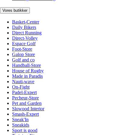
Vores butikker
Basket-Center
Daily Bikers
Direct Running
Direct-Volley
Espace Golf
Foot-Store
Galop Store
Golf and co
Handball-Store
House of Rugby
Made in Paradis
Nauti-wave
On-Fight
Padel-Expert
Pecheur-Store
Pet and Garden
Slowood Interior
Smash-Expert
Sneak'In
Sneakids
Sport is good