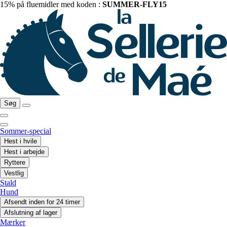
15% på fluemidler med koden :
SUMMER-FLY15
Søg
Sommer-special
Hest i hvile
Hest i arbejde
Ryttere
Vestlig
Stald
Hund
Afsendt inden for 24 timer
Afslutning af lager
Mærker