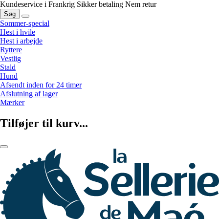
Kundeservice i Frankrig
Sikker betaling
Nem retur
Søg
Sommer-special
Hest i hvile
Hest i arbejde
Ryttere
Vestlig
Stald
Hund
Afsendt inden for 24 timer
Afslutning af lager
Mærker
Tilføjer til kurv...