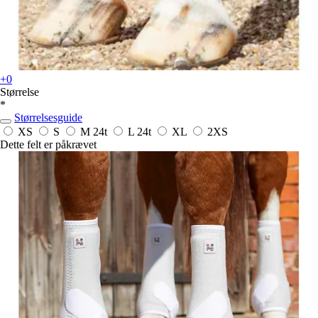
+0
Størrelse
*
Størrelsesguide
XS
S
M
24t
L
24t
XL
2XS
Dette felt er påkrævet