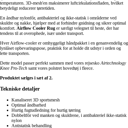
temperaturen. 3D-mesh'en maksimerer luftcirkulationsfladen, hvilket
betydeligt reducerer tørretiden.
En åndbar nylonfór, antibakteriel og ikke-statisk i områderne ved
skuldre og nakke, hjælper med at forhindre gnidning og sikrer optimal
komfort.
Airflow Cooler Rug
er særligt velegnet til heste, der har
tendens til at overophede, især under transport.
Hver Airflow-cooler er omhyggeligt håndpakket i en genanvendelig og
lynlåset opbevaringspose, praktisk for at holde dit udstyr i orden og
lette transporten.
Dette model passer perfekt sammen med vores rejsesko
Airtechnology
Knee Pro-Tech
samt vores polstret hovedtøj i fleece.
Produktet sælges i sæt af 2.
Tekniske detaljer
Kanaliseret 3D sportsmesh
Optimal åndbarhed
Hurtig fugtudledning for hurtig tørring
Dobbeltfór ved manken og skuldrene, i antibakteriel ikke-statisk
nylon
Antistatisk behandling