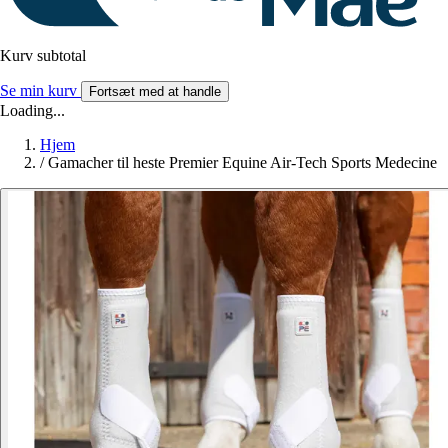
Kurv subtotal
Se min kurv
Fortsæt med at handle
Loading...
Hjem
/
Gamacher til heste Premier Equine Air-Tech Sports Medecine