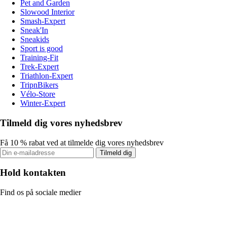
Pet and Garden
Slowood Interior
Smash-Expert
Sneak'In
Sneakids
Sport is good
Training-Fit
Trek-Expert
Triathlon-Expert
TripnBikers
Vélo-Store
Winter-Expert
Tilmeld dig vores nyhedsbrev
Få 10 % rabat ved at tilmelde dig vores nyhedsbrev
Tilmeld dig
Hold kontakten
Find os på sociale medier