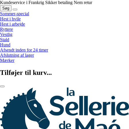
Kundeservice i Frankrig
Sikker betaling
Nem retur
Søg
Sommer-special
Hest i hvile
Hest i arbejde
Ryttere
Vestlig
Stald
Hund
Afsendt inden for 24 timer
Afslutning af lager
Mærker
Tilføjer til kurv...