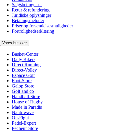
Salgsbetingelser
Retur & refundering
Juridiske oplysninger
Betalingsmetoder
Priser og forsendelsesmuligheder
Fortrolighedserklæring
Vores butikker
Basket-Center
Daily Bikers
Direct Running
Direct-Volley
Espace Golf
Foot-Store
Galop Store
Golf and co
Handball-Store
House of Rugby
Made in Paradis
Nauti-wave
On-Fight
Padel-Expert
Pecheur-Store