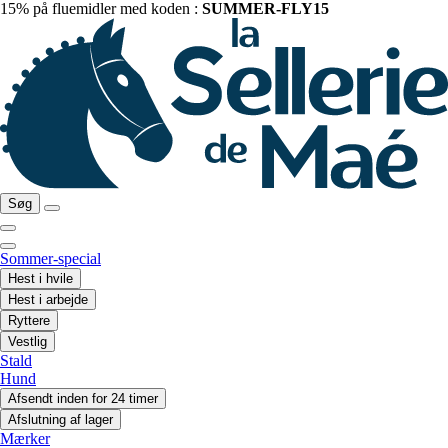
15% på fluemidler med koden :
SUMMER-FLY15
Søg
Sommer-special
Hest i hvile
Hest i arbejde
Ryttere
Vestlig
Stald
Hund
Afsendt inden for 24 timer
Afslutning af lager
Mærker