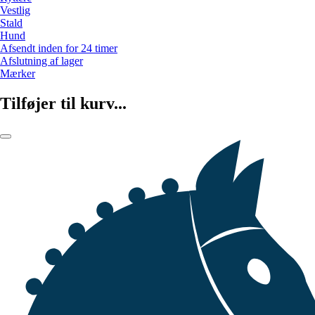
Vestlig
Stald
Hund
Afsendt inden for 24 timer
Afslutning af lager
Mærker
Tilføjer til kurv...