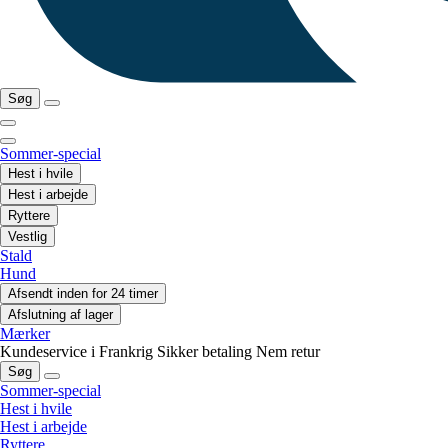
Søg
Sommer-special
Hest i hvile
Hest i arbejde
Ryttere
Vestlig
Stald
Hund
Afsendt inden for 24 timer
Afslutning af lager
Mærker
Kundeservice i Frankrig
Sikker betaling
Nem retur
Søg
Sommer-special
Hest i hvile
Hest i arbejde
Ryttere