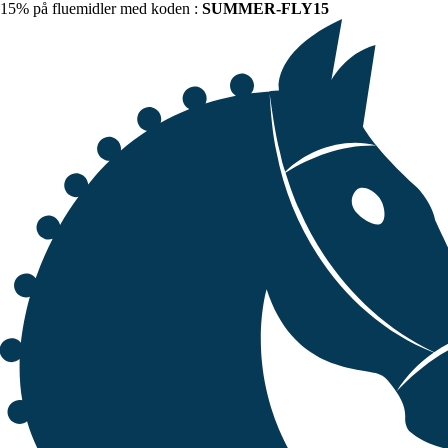
15% på fluemidler med koden :
SUMMER-FLY15