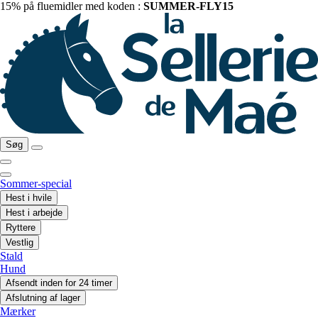
15% på fluemidler med koden :
SUMMER-FLY15
Søg
Sommer-special
Hest i hvile
Hest i arbejde
Ryttere
Vestlig
Stald
Hund
Afsendt inden for 24 timer
Afslutning af lager
Mærker