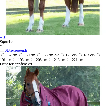
+-2
Størrelse
*
Størrelsesguide
152 cm
160 cm
168 cm
24t
175 cm
183 cm
191 cm
198 cm
206 cm
213 cm
221 cm
Dette felt er påkrævet