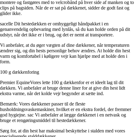
montere og fastgøres med to velcrobånd på hver side af manken og to
clips på bagsiden. Når de er sat på dækkenet, sidder de godt fast og
glider ikke.
sacelle Dit hestedækken er omhyggeligt håndpakket i en
genanvendelig opbevaring med lynlås, så du kan holde orden på dit
udstyr, når det ikke er i brug, og det er nemt at transportere.
Vi anbefaler, at du øger vægten af dine dækkener, når temperaturen
ændrer sig, og din hests personlige behov ændres. At holde din hest
varm og komfortabel i køligere vejr kan hjælpe med at holde den i
form.
100 g dækkenforing
Premier EquineVores lette 100 g dækkenfor er et ideelt lag til dit
dækken. Vi anbefaler at bruge denne liner for at give din hest lidt
ekstra varme, når det kolde vejr begynder at sætte ind.
Bemærk: Vores dækkener passer til de fleste
husholdningsvaskemaskiner, hvilket er en ekstra fordel, der fremmer
god hygiejne. sac Vi anbefaler at lægge dækkenet i en netvask og
bruge et rengøringsmiddel til hestedækkener.
Sørg for, at din hest har maksimal beskyttelse i stalden med vores
specialiserede stalddækkener.