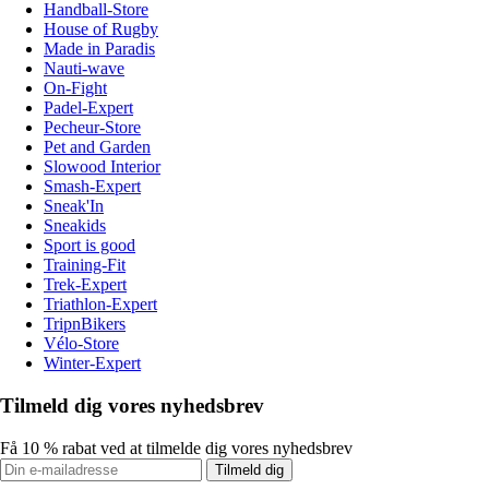
Handball-Store
House of Rugby
Made in Paradis
Nauti-wave
On-Fight
Padel-Expert
Pecheur-Store
Pet and Garden
Slowood Interior
Smash-Expert
Sneak'In
Sneakids
Sport is good
Training-Fit
Trek-Expert
Triathlon-Expert
TripnBikers
Vélo-Store
Winter-Expert
Tilmeld dig vores nyhedsbrev
Få 10 % rabat ved at tilmelde dig vores nyhedsbrev
Tilmeld dig