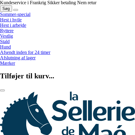
Kundeservice i Frankrig
Sikker betaling
Nem retur
Søg
Sommer-special
Hest i hvile
Hest i arbejde
Ryttere
Vestlig
Stald
Hund
Afsendt inden for 24 timer
Afslutning af lager
Mærker
Tilføjer til kurv...