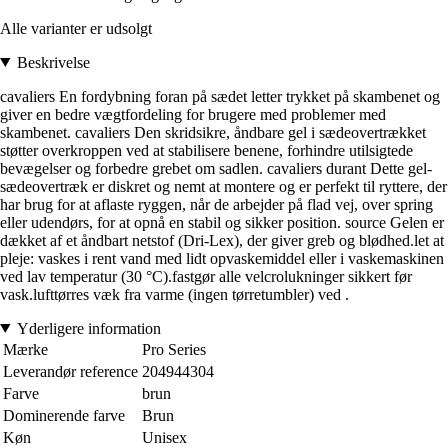
Alle varianter er udsolgt
Beskrivelse
cavaliers En fordybning foran på sædet letter trykket på skambenet og
giver en bedre vægtfordeling for brugere med problemer med
skambenet. cavaliers Den skridsikre, åndbare gel i sædeovertrækket
støtter overkroppen ved at stabilisere benene, forhindre utilsigtede
bevægelser og forbedre grebet om sadlen. cavaliers durant Dette gel-
sædeovertræk er diskret og nemt at montere og er perfekt til ryttere, der
har brug for at aflaste ryggen, når de arbejder på flad vej, over spring
eller udendørs, for at opnå en stabil og sikker position. source Gelen er
dækket af et åndbart netstof (Dri-Lex), der giver greb og blødhed.let at
pleje: vaskes i rent vand med lidt opvaskemiddel eller i vaskemaskinen
ved lav temperatur (30 °C).fastgør alle velcrolukninger sikkert før
vask.lufttørres væk fra varme (ingen tørretumbler) ved .
Yderligere information
Mærke
Pro Series
Leverandør reference
204944304
Farve
brun
Dominerende farve
Brun
Køn
Unisex