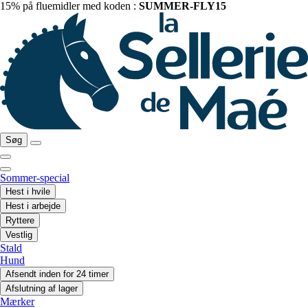
15% på fluemidler med koden :
SUMMER-FLY15
Søg
Sommer-special
Hest i hvile
Hest i arbejde
Ryttere
Vestlig
Stald
Hund
Afsendt inden for 24 timer
Afslutning af lager
Mærker