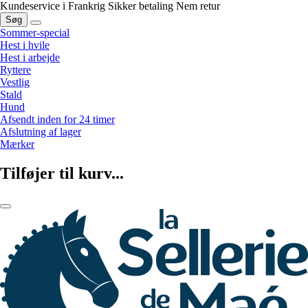
Kundeservice i Frankrig
Sikker betaling
Nem retur
Søg
Sommer-special
Hest i hvile
Hest i arbejde
Ryttere
Vestlig
Stald
Hund
Afsendt inden for 24 timer
Afslutning af lager
Mærker
Tilføjer til kurv...