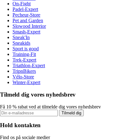
On-Fight
Padel-Expert
Pecheur-Store
Pet and Garden
Slowood Interior
Smash-Expert
Sneak'In
Sneakids
Sport is good
Training-Fit
Trek-Expert
Triathlon-Expert
TripnBikers
Vélo-Store
Winter-Expert
Tilmeld dig vores nyhedsbrev
Få 10 % rabat ved at tilmelde dig vores nyhedsbrev
Tilmeld dig
Hold kontakten
Find os på sociale medier