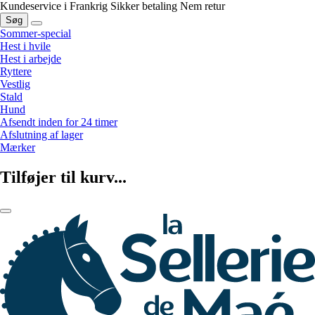
Kundeservice i Frankrig
Sikker betaling
Nem retur
Søg
Sommer-special
Hest i hvile
Hest i arbejde
Ryttere
Vestlig
Stald
Hund
Afsendt inden for 24 timer
Afslutning af lager
Mærker
Tilføjer til kurv...