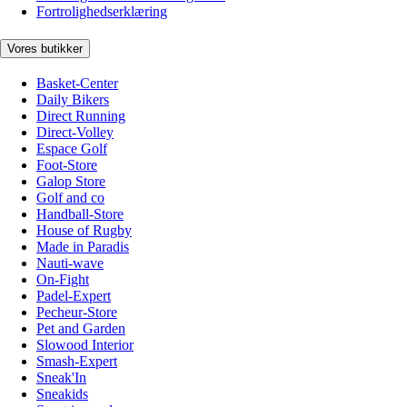
Fortrolighedserklæring
Vores butikker
Basket-Center
Daily Bikers
Direct Running
Direct-Volley
Espace Golf
Foot-Store
Galop Store
Golf and co
Handball-Store
House of Rugby
Made in Paradis
Nauti-wave
On-Fight
Padel-Expert
Pecheur-Store
Pet and Garden
Slowood Interior
Smash-Expert
Sneak'In
Sneakids