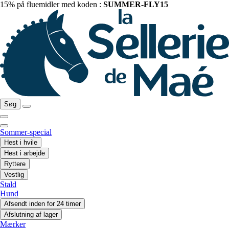
15% på fluemidler med koden :
SUMMER-FLY15
Søg
Sommer-special
Hest i hvile
Hest i arbejde
Ryttere
Vestlig
Stald
Hund
Afsendt inden for 24 timer
Afslutning af lager
Mærker