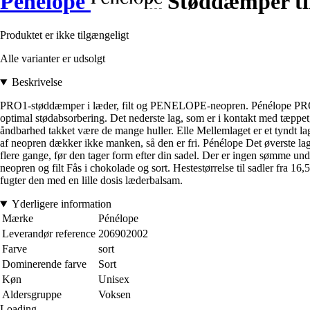
Pénélope
Støddæmper til
Produktet er ikke tilgængeligt
Alle varianter er udsolgt
Beskrivelse
PRO1-støddæmper i læder, filt og PENELOPE-neopren. Pénélope PRO1-stø
optimal stødabsorbering. Det nederste lag, som er i kontakt med tæppet, 
åndbarhed takket være de mange huller. Elle Mellemlaget er et tyndt la
af neopren dækker ikke manken, så den er fri. Pénélope Det øverste lag 
flere gange, før den tager form efter din sadel. Der er ingen sømme un
neopren og filt Fås i chokolade og sort. Hestestørrelse til sadler fra 
fugter den med en lille dosis læderbalsam.
Yderligere information
Mærke
Pénélope
Leverandør reference
206902002
Farve
sort
Dominerende farve
Sort
Køn
Unisex
Aldersgruppe
Voksen
Loading...