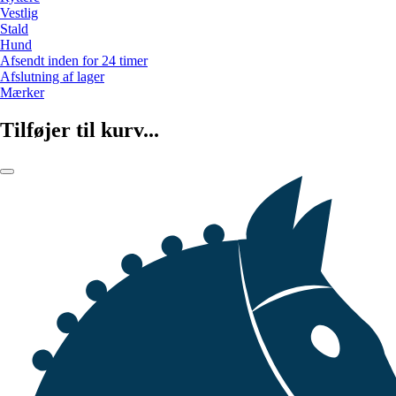
Vestlig
Stald
Hund
Afsendt inden for 24 timer
Afslutning af lager
Mærker
Tilføjer til kurv...