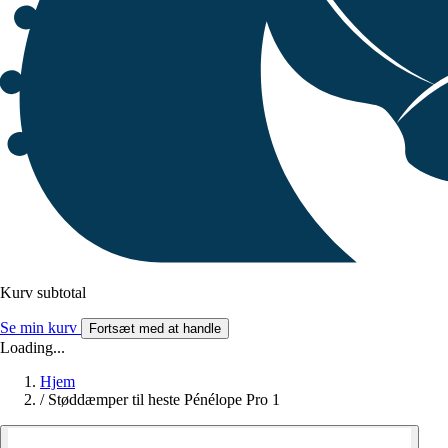
Kurv subtotal
Se min kurv
Fortsæt med at handle
Loading...
Hjem
/
Støddæmper til heste Pénélope Pro 1