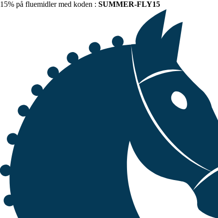
15% på fluemidler med koden :
SUMMER-FLY15