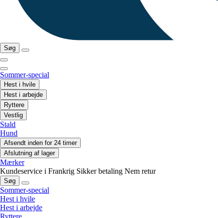
Søg
Sommer-special
Hest i hvile
Hest i arbejde
Ryttere
Vestlig
Stald
Hund
Afsendt inden for 24 timer
Afslutning af lager
Mærker
Kundeservice i Frankrig
Sikker betaling
Nem retur
Søg
Sommer-special
Hest i hvile
Hest i arbejde
Ryttere