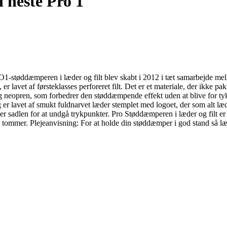
 heste Pro 1
ddæmperen i læder og filt blev skabt i 2012 i tæt samarbejde mellem 
er lavet af førsteklasses perforeret filt. Det er et materiale, der ikke
g neopren, som forbedrer den støddæmpende effekt uden at blive for tyk.
er lavet af smukt fuldnarvet læder stemplet med logoet, der som alt læde
der sadlen for at undgå trykpunkter. Pro Støddæmperen i læder og filt e
16,5 tommer. Plejeanvisning: For at holde din støddæmper i god stand så