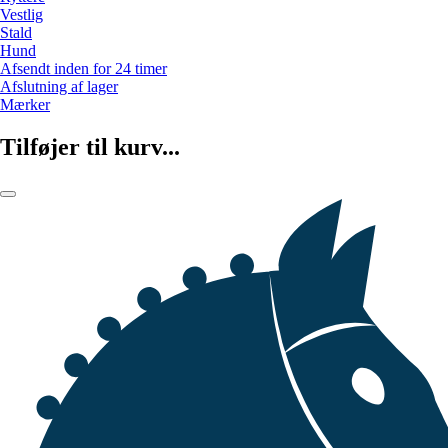
Vestlig
Stald
Hund
Afsendt inden for 24 timer
Afslutning af lager
Mærker
Tilføjer til kurv...