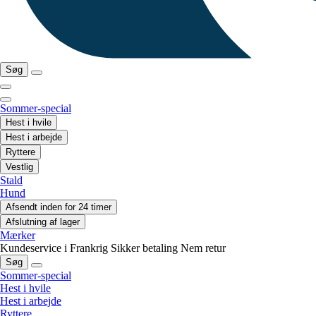
Søg
Sommer-special
Hest i hvile
Hest i arbejde
Ryttere
Vestlig
Stald
Hund
Afsendt inden for 24 timer
Afslutning af lager
Mærker
Kundeservice i Frankrig
Sikker betaling
Nem retur
Søg
Sommer-special
Hest i hvile
Hest i arbejde
Ryttere