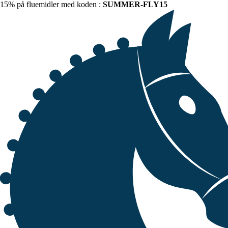
15% på fluemidler med koden :
SUMMER-FLY15