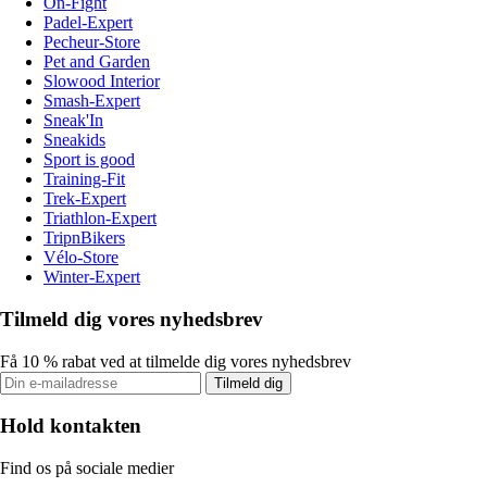
On-Fight
Padel-Expert
Pecheur-Store
Pet and Garden
Slowood Interior
Smash-Expert
Sneak'In
Sneakids
Sport is good
Training-Fit
Trek-Expert
Triathlon-Expert
TripnBikers
Vélo-Store
Winter-Expert
Tilmeld dig vores nyhedsbrev
Få 10 % rabat ved at tilmelde dig vores nyhedsbrev
Tilmeld dig
Hold kontakten
Find os på sociale medier