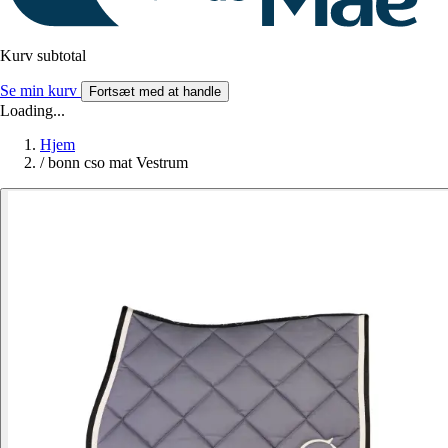
Kurv subtotal
Se min kurv
Fortsæt med at handle
Loading...
Hjem
/
bonn cso mat Vestrum