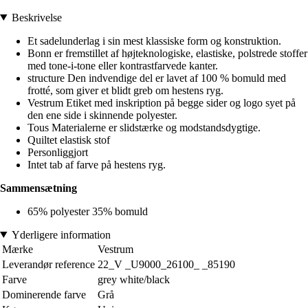
Beskrivelse
Et sadelunderlag i sin mest klassiske form og konstruktion.
Bonn er fremstillet af højteknologiske, elastiske, polstrede stoffer
med tone-i-tone eller kontrastfarvede kanter.
structure Den indvendige del er lavet af 100 % bomuld med
frotté, som giver et blidt greb om hestens ryg.
Vestrum Etiket med inskription på begge sider og logo syet på
den ene side i skinnende polyester.
Tous Materialerne er slidstærke og modstandsdygtige.
Quiltet elastisk stof
Personliggjort
Intet tab af farve på hestens ryg.
Sammensætning
65% polyester 35% bomuld
Yderligere information
Mærke
Vestrum
Leverandør reference
22_V _U9000_26100_ _85190
Farve
grey white/black
Dominerende farve
Grå