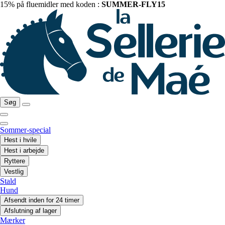
15% på fluemidler med koden :
SUMMER-FLY15
Søg
Sommer-special
Hest i hvile
Hest i arbejde
Ryttere
Vestlig
Stald
Hund
Afsendt inden for 24 timer
Afslutning af lager
Mærker