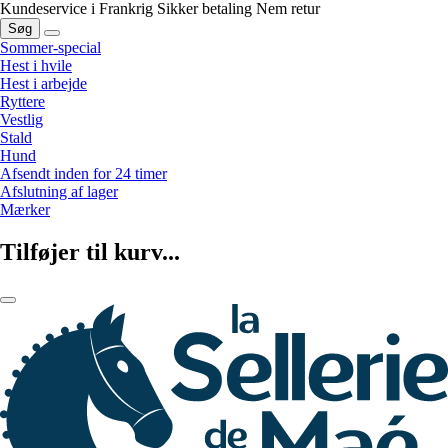
Kundeservice i Frankrig
Sikker betaling
Nem retur
Søg
Sommer-special
Hest i hvile
Hest i arbejde
Ryttere
Vestlig
Stald
Hund
Afsendt inden for 24 timer
Afslutning af lager
Mærker
Tilføjer til kurv...