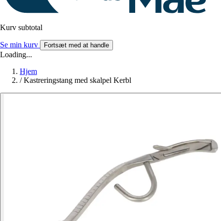
Kurv subtotal
Se min kurv
Fortsæt med at handle
Loading...
Hjem
/
Kastreringstang med skalpel Kerbl