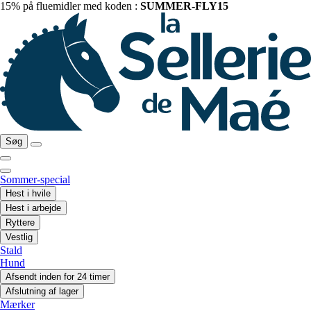
15% på fluemidler med koden :
SUMMER-FLY15
Søg
Sommer-special
Hest i hvile
Hest i arbejde
Ryttere
Vestlig
Stald
Hund
Afsendt inden for 24 timer
Afslutning af lager
Mærker