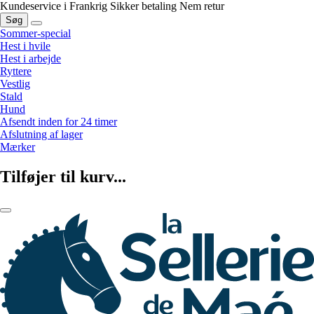
Kundeservice i Frankrig
Sikker betaling
Nem retur
Søg
Sommer-special
Hest i hvile
Hest i arbejde
Ryttere
Vestlig
Stald
Hund
Afsendt inden for 24 timer
Afslutning af lager
Mærker
Tilføjer til kurv...