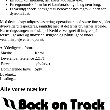
En solid konstruktion, der sikrer god slidstyrke.
En ergonomisk form for et komfortabelt greb og nem brug.
Et værktøj specielt designet til behovene hos fagfolk inden for
dyreområdet.
Med dette udstyr udføres kastreringsoperationer med større finesse, idet
dyrevelfærd respekteres, samtidig med at det letter brugernes arbejde.
Kastreringszangen med skalpel Kerbl er velegnet til indgreb på
forskellige arter og tilbyder alsidighed og pålidelighed under
veterinærpleje eller i opdræt.
Yderligere information
Mærke
Kerbl
Leverandør reference
22171
Farve
sølvfarvet
Dominerende farve
Sølv
Loading...
Loading...
Alle vores mærker