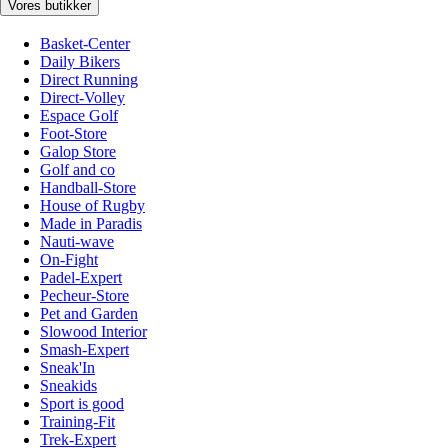
Vores butikker
Basket-Center
Daily Bikers
Direct Running
Direct-Volley
Espace Golf
Foot-Store
Galop Store
Golf and co
Handball-Store
House of Rugby
Made in Paradis
Nauti-wave
On-Fight
Padel-Expert
Pecheur-Store
Pet and Garden
Slowood Interior
Smash-Expert
Sneak'In
Sneakids
Sport is good
Training-Fit
Trek-Expert