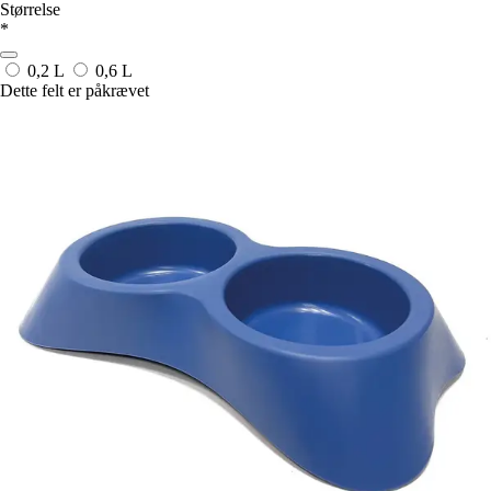
Størrelse
*
0,2 L
0,6 L
Dette felt er påkrævet