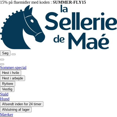
15% på fluemidler med koden :
SUMMER-FLY15
Søg
Sommer-special
Hest i hvile
Hest i arbejde
Ryttere
Vestlig
Stald
Hund
Afsendt inden for 24 timer
Afslutning af lager
Mærker