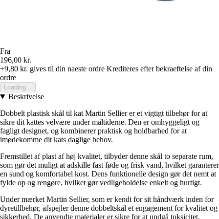
Fra
196,00 kr.
+9,80 kr.
gives til din naeste ordre
Krediteres efter bekraeftelse af din
ordre
Loading...
Beskrivelse
Dobbelt plastisk skål til kat Martin Sellier er et vigtigt tilbehør for at
sikre dit kattes velvære under måltiderne. Den er omhyggeligt og
fagligt designet, og kombinerer praktisk og holdbarhed for at
imødekomme dit kats daglige behov.
Fremstillet af plast af høj kvalitet, tilbyder denne skål to separate rum,
som gør det muligt at adskille fast føde og frisk vand, hvilket garanterer
en sund og komfortabel kost. Dens funktionelle design gør det nemt at
fylde op og rengøre, hvilket gør vedligeholdelse enkelt og hurtigt.
Under mærket Martin Sellier, som er kendt for sit håndværk inden for
dyretillbehør, afspejler denne dobbeltskål et engagement for kvalitet og
sikkerhed. De anvendte materialer er sikre for at undgå toksicitet,