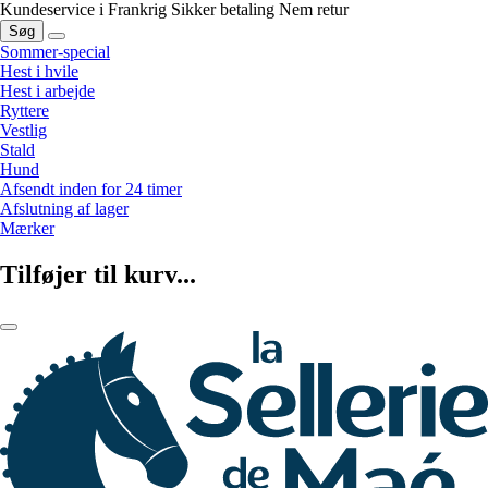
Kundeservice i Frankrig
Sikker betaling
Nem retur
Søg
Sommer-special
Hest i hvile
Hest i arbejde
Ryttere
Vestlig
Stald
Hund
Afsendt inden for 24 timer
Afslutning af lager
Mærker
Tilføjer til kurv...