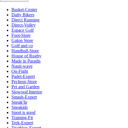
Basket-Center
Daily Bikers
Direct Running
Direct-Volley
Espace Golf
Foot-Store
Galop Store
Golf and co
Handball-Store
House of Rugby
Made in Paradis
Nauti-wave
On-Fight
Padel-Expert
Pecheur-Store
Pet and Garden
Slowood Interior
Smash-Expert
Sneak'In
Sneakids
Sport is good
Training-Fit
Trek-Expert
Triathlon-Expert