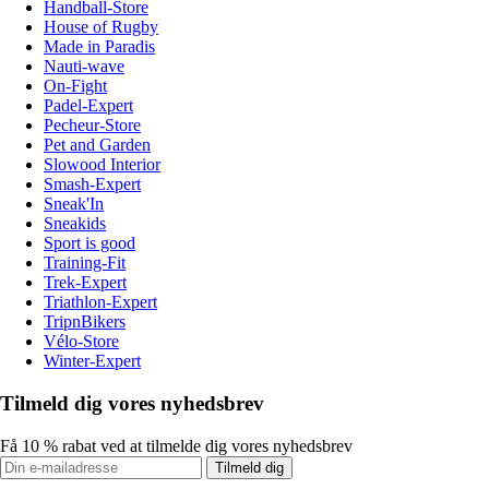
Handball-Store
House of Rugby
Made in Paradis
Nauti-wave
On-Fight
Padel-Expert
Pecheur-Store
Pet and Garden
Slowood Interior
Smash-Expert
Sneak'In
Sneakids
Sport is good
Training-Fit
Trek-Expert
Triathlon-Expert
TripnBikers
Vélo-Store
Winter-Expert
Tilmeld dig vores nyhedsbrev
Få 10 % rabat ved at tilmelde dig vores nyhedsbrev
Tilmeld dig