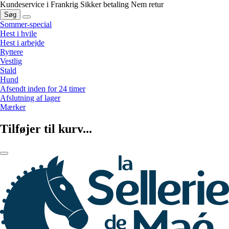
Kundeservice i Frankrig
Sikker betaling
Nem retur
Søg
Sommer-special
Hest i hvile
Hest i arbejde
Ryttere
Vestlig
Stald
Hund
Afsendt inden for 24 timer
Afslutning af lager
Mærker
Tilføjer til kurv...