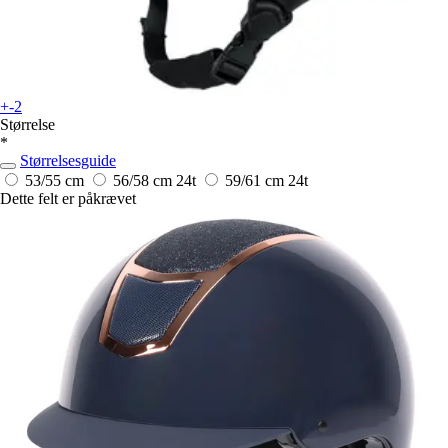
+-2
Størrelse
*
Størrelsesguide
53/55 cm
56/58 cm
24t
59/61 cm
24t
Dette felt er påkrævet