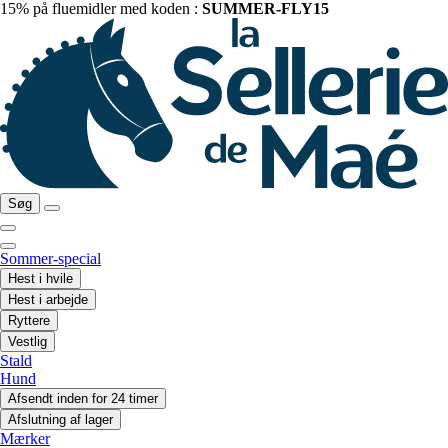
15% på fluemidler med koden :
SUMMER-FLY15
Søg
Sommer-special
Hest i hvile
Hest i arbejde
Ryttere
Vestlig
Stald
Hund
Afsendt inden for 24 timer
Afslutning af lager
Mærker