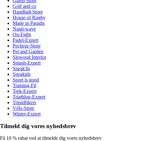
Galop Store
Golf and co
Handball-Store
House of Rugby
Made in Paradis
Nauti-wave
On-Fight
Padel-Expert
Pecheur-Store
Pet and Garden
Slowood Interior
Smash-Expert
Sneak'In
Sneakids
Sport is good
Training-Fit
Trek-Expert
Triathlon-Expert
TripnBikers
Vélo-Store
Winter-Expert
Tilmeld dig vores nyhedsbrev
Få 10 % rabat ved at tilmelde dig vores nyhedsbrev