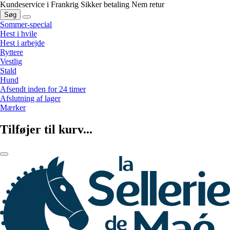
Kundeservice i Frankrig
Sikker betaling
Nem retur
Søg
Sommer-special
Hest i hvile
Hest i arbejde
Ryttere
Vestlig
Stald
Hund
Afsendt inden for 24 timer
Afslutning af lager
Mærker
Tilføjer til kurv...