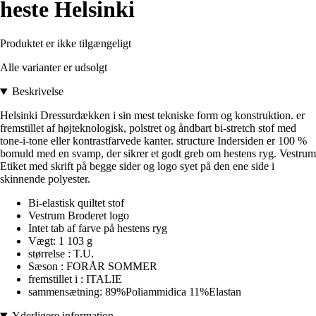
heste Helsinki
Produktet er ikke tilgængeligt
Alle varianter er udsolgt
Beskrivelse
Helsinki Dressurdækken i sin mest tekniske form og konstruktion. er
fremstillet af højteknologisk, polstret og åndbart bi-stretch stof med
tone-i-tone eller kontrastfarvede kanter. structure Indersiden er 100 %
bomuld med en svamp, der sikrer et godt greb om hestens ryg. Vestrum
Etiket med skrift på begge sider og logo syet på den ene side i
skinnende polyester.
Bi-elastisk quiltet stof
Vestrum Broderet logo
Intet tab af farve på hestens ryg
Vægt: 1 103 g
størrelse : T.U.
Sæson : FORÅR SOMMER
fremstillet i : ITALIE
sammensætning: 89%Poliammidica 11%Elastan
Yderligere information