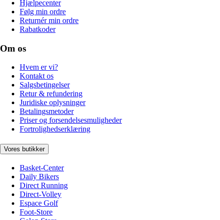
Hjælpecenter
Følg min ordre
Returnér min ordre
Rabatkoder
Om os
Hvem er vi?
Kontakt os
Salgsbetingelser
Retur & refundering
Juridiske oplysninger
Betalingsmetoder
Priser og forsendelsesmuligheder
Fortrolighedserklæring
Vores butikker
Basket-Center
Daily Bikers
Direct Running
Direct-Volley
Espace Golf
Foot-Store