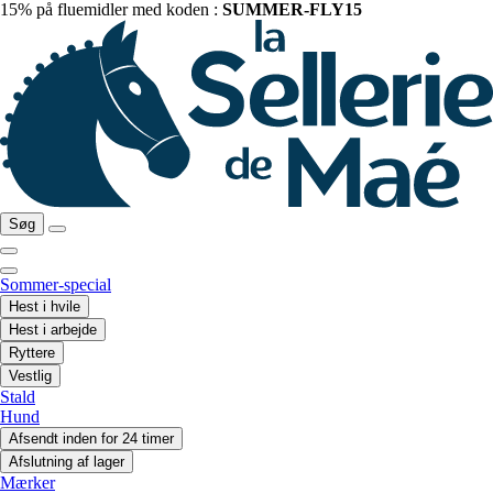
15% på fluemidler med koden :
SUMMER-FLY15
Søg
Sommer-special
Hest i hvile
Hest i arbejde
Ryttere
Vestlig
Stald
Hund
Afsendt inden for 24 timer
Afslutning af lager
Mærker