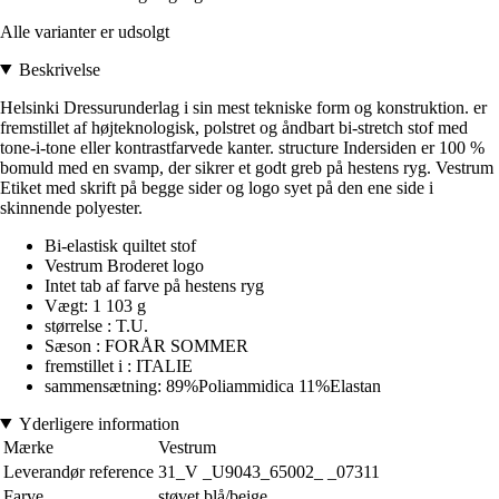
Alle varianter er udsolgt
Beskrivelse
Helsinki Dressurunderlag i sin mest tekniske form og konstruktion. er
fremstillet af højteknologisk, polstret og åndbart bi-stretch stof med
tone-i-tone eller kontrastfarvede kanter. structure Indersiden er 100 %
bomuld med en svamp, der sikrer et godt greb på hestens ryg. Vestrum
Etiket med skrift på begge sider og logo syet på den ene side i
skinnende polyester.
Bi-elastisk quiltet stof
Vestrum Broderet logo
Intet tab af farve på hestens ryg
Vægt: 1 103 g
størrelse : T.U.
Sæson : FORÅR SOMMER
fremstillet i : ITALIE
sammensætning: 89%Poliammidica 11%Elastan
Yderligere information
Mærke
Vestrum
Leverandør reference
31_V _U9043_65002_ _07311
Farve
støvet blå/beige