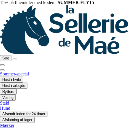
15% på fluemidler med koden :
SUMMER-FLY15
Søg
Sommer-special
Hest i hvile
Hest i arbejde
Ryttere
Vestlig
Stald
Hund
Afsendt inden for 24 timer
Afslutning af lager
Mærker