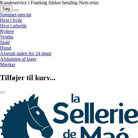
Kundeservice i Frankrig
Sikker betaling
Nem retur
Søg
Sommer-special
Hest i hvile
Hest i arbejde
Ryttere
Vestlig
Stald
Hund
Afsendt inden for 24 timer
Afslutning af lager
Mærker
Tilføjer til kurv...