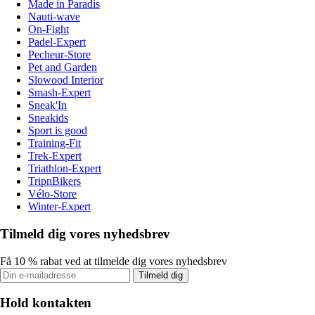
Made in Paradis
Nauti-wave
On-Fight
Padel-Expert
Pecheur-Store
Pet and Garden
Slowood Interior
Smash-Expert
Sneak'In
Sneakids
Sport is good
Training-Fit
Trek-Expert
Triathlon-Expert
TripnBikers
Vélo-Store
Winter-Expert
Tilmeld dig vores nyhedsbrev
Få 10 % rabat ved at tilmelde dig vores nyhedsbrev
Tilmeld dig
Hold kontakten