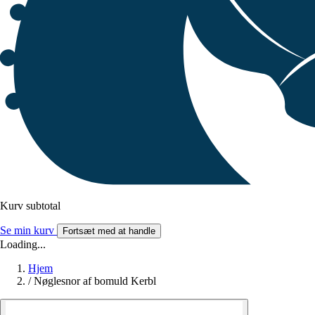
Kurv subtotal
Se min kurv
Fortsæt med at handle
Loading...
Hjem
/
Nøglesnor af bomuld Kerbl