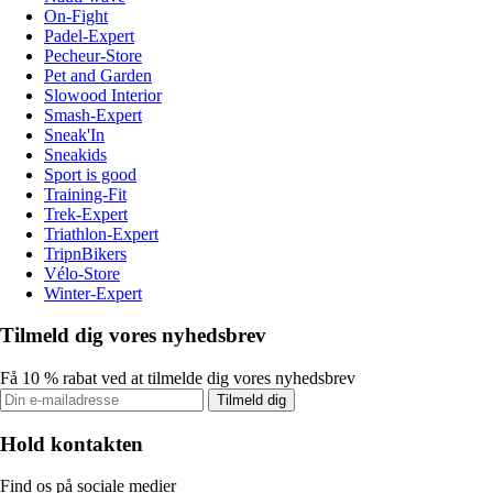
On-Fight
Padel-Expert
Pecheur-Store
Pet and Garden
Slowood Interior
Smash-Expert
Sneak'In
Sneakids
Sport is good
Training-Fit
Trek-Expert
Triathlon-Expert
TripnBikers
Vélo-Store
Winter-Expert
Tilmeld dig vores nyhedsbrev
Få 10 % rabat ved at tilmelde dig vores nyhedsbrev
Tilmeld dig
Hold kontakten
Find os på sociale medier