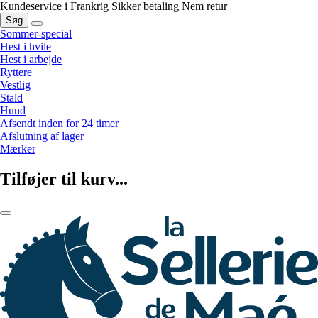
Kundeservice i Frankrig
Sikker betaling
Nem retur
Søg
Sommer-special
Hest i hvile
Hest i arbejde
Ryttere
Vestlig
Stald
Hund
Afsendt inden for 24 timer
Afslutning af lager
Mærker
Tilføjer til kurv...