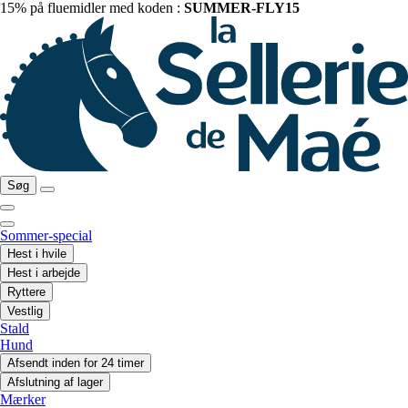
15% på fluemidler med koden :
SUMMER-FLY15
Søg
Sommer-special
Hest i hvile
Hest i arbejde
Ryttere
Vestlig
Stald
Hund
Afsendt inden for 24 timer
Afslutning af lager
Mærker